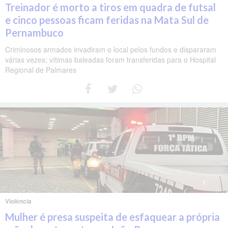
Treinador é morto a tiros em quadra de futsal
e cinco pessoas ficam feridas na Mata Sul de
Pernambuco
Criminosos armados invadiram o local pelos fundos e dispararam
várias vezes; vítimas baleadas foram transferidas para o Hospital
Regional de Palmares
Violência
Mulher é presa suspeita de esfaquear a própria