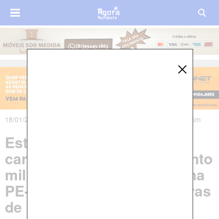
18/01/2022 às 18h16m - Atualizado em 19/01/2022 às 23h36m
Estudante que viajava de
carona para fazer alistamento
militar morre em acidente na
PE-075 entre Itambé e Pedras
de Fogo