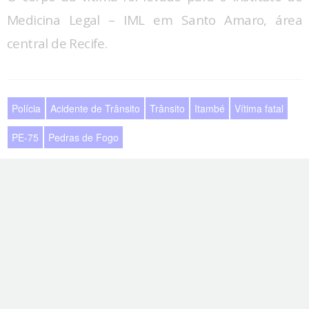
Medicina Legal – IML em Santo Amaro, área
central de Recife.
Polícia
Acidente de Trânsito
Trânsito
Itambé
Vítima fatal
PE-75
Pedras de Fogo