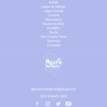
Itambé
Lagoa de Itaenga
Lagoa Grande
Limoeiro
Macaparana
Nazaré da Mata
Paudalho
Recife
São Vicente Férrer
Tacaimbó
Timbaúba
agoranordeste.br@gmail.com
(81) 9 9445-1863