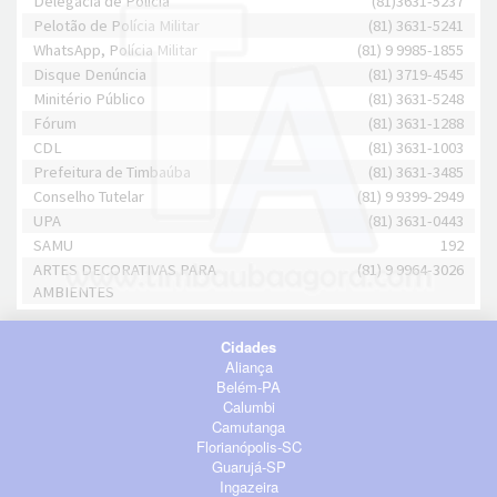
Delegacia de Polícia
(81)3631-5237
Pelotão de Polícia Militar
(81) 3631-5241
WhatsApp, Polícia Militar
(81) 9 9985-1855
Disque Denúncia
(81) 3719-4545
Minitério Público
(81) 3631-5248
Fórum
(81) 3631-1288
CDL
(81) 3631-1003
Prefeitura de Timbaúba
(81) 3631-3485
Conselho Tutelar
(81) 9 9399-2949
UPA
(81) 3631-0443
SAMU
192
ARTES DECORATIVAS PARA
(81) 9 9964-3026
AMBIENTES
Cidades
Aliança
Belém-PA
Calumbi
Camutanga
Florianópolis-SC
Guarujá-SP
Ingazeira