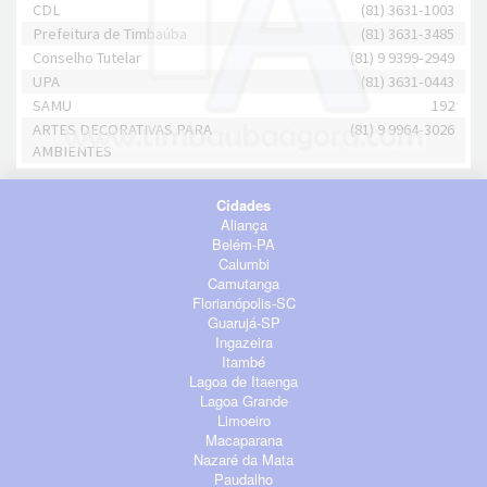
CDL
(81) 3631-1003
Prefeitura de Timbaúba
(81) 3631-3485
Conselho Tutelar
(81) 9 9399-2949
UPA
(81) 3631-0443
SAMU
192
ARTES DECORATIVAS PARA
(81) 9 9964-3026
AMBIENTES
Cidades
Aliança
Belém-PA
Calumbi
Camutanga
Florianópolis-SC
Guarujá-SP
Ingazeira
Itambé
Lagoa de Itaenga
Lagoa Grande
Limoeiro
Macaparana
Nazaré da Mata
Paudalho