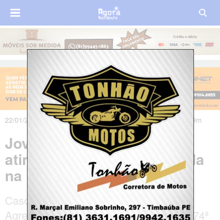
22/01/2020 às 08h54m - Atualizado em 22/01/2020 às 13h39m
Jovem morre após ser
atingido por raio em fazenda
na Paraíba
Caso aconteceu em Massaranduba, no
Agreste paraibano. Município ocupa a 174ª