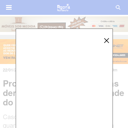
22/01/2020 às 08h54m - Atualizado em 22/01/2020 às 14h09m
Professor é morto a facadas
dentro de casa no Rio Grande
do Norte
Caso aconteceu na madrugada desta
quarta-feira (22) na praia de Barreta, em