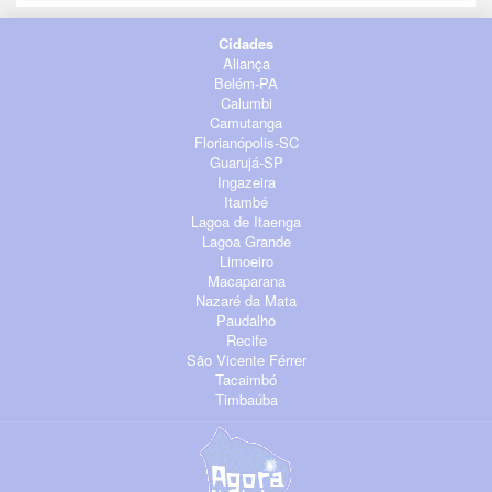
Cidades
Aliança
Belém-PA
Calumbi
Camutanga
Florianópolis-SC
Guarujá-SP
Ingazeira
Itambé
Lagoa de Itaenga
Lagoa Grande
Limoeiro
Macaparana
Nazaré da Mata
Paudalho
Recife
São Vicente Férrer
Tacaimbó
Timbaúba