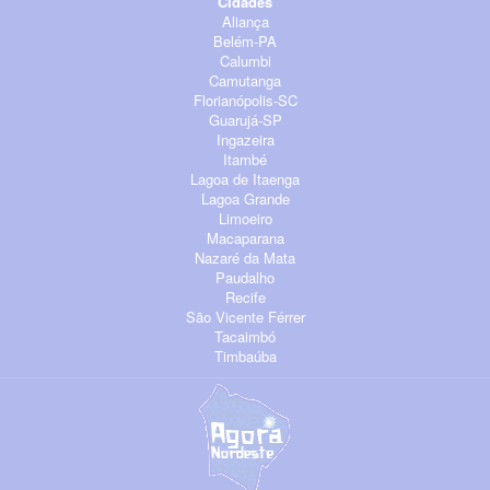
Cidades
Aliança
Belém-PA
Calumbi
Camutanga
Florianópolis-SC
Guarujá-SP
Ingazeira
Itambé
Lagoa de Itaenga
Lagoa Grande
Limoeiro
Macaparana
Nazaré da Mata
Paudalho
Recife
São Vicente Férrer
Tacaimbó
Timbaúba