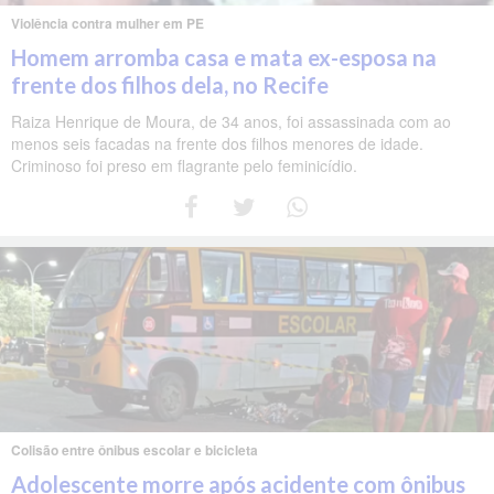
Violência contra mulher em PE
Homem arromba casa e mata ex-esposa na
frente dos filhos dela, no Recife
Raiza Henrique de Moura, de 34 anos, foi assassinada com ao
menos seis facadas na frente dos filhos menores de idade.
Criminoso foi preso em flagrante pelo feminicídio.
Colisão entre ônibus escolar e bicicleta
Adolescente morre após acidente com ônibus