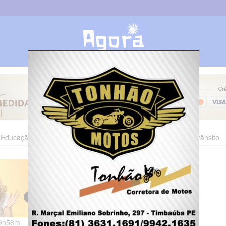
Educação
Esporte
Cultura
Polícia
Economia
Trânsito
09h56m