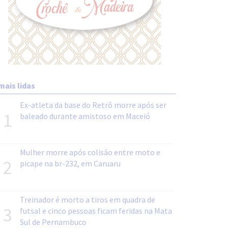
mais lidas
Ex-atleta da base do Retrô morre após ser
1
baleado durante amistoso em Maceió
Mulher morre após colisão entre moto e
2
picape na br-232, em Caruaru
Treinador é morto a tiros em quadra de
3
futsal e cinco pessoas ficam feridas na Mata
Sul de Pernambuco