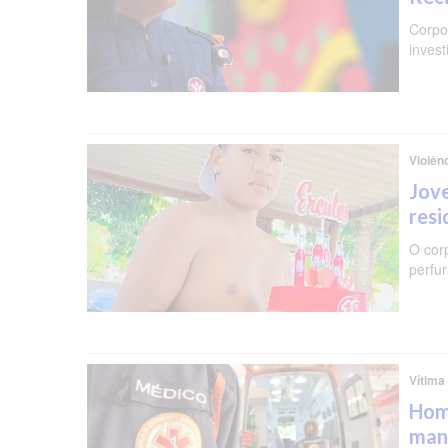
Corpo 
invest
Violên
Jove
resi
O cor
perfu
Vítima
Hom
man