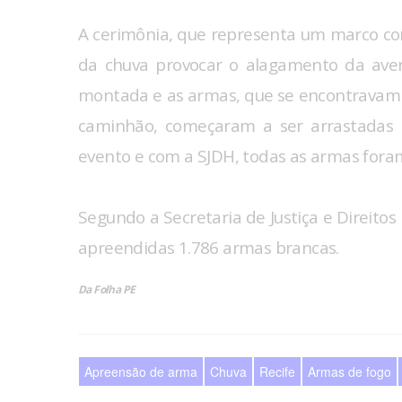
A cerimônia, que representa um marco cont
da chuva provocar o alagamento da aven
montada e as armas, que se encontravam 
caminhão, começaram a ser arrastadas 
evento e com a SJDH, todas as armas fora
Segundo a Secretaria de Justiça e Direi
apreendidas 1.786 armas brancas.
Da Folha PE
Apreensão de arma
Chuva
Recife
Armas de fogo