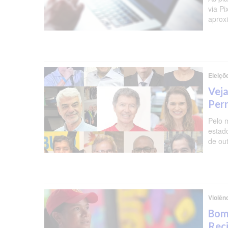
via P
aprox
Eleiçõ
Veja
Per
Pelo 
estad
de ou
Violên
Bomb
Reci