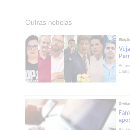
Outras notícias
Eleiçõ
Veja
Per
Ao me
Campa
Dívida
Famí
apos
As pl