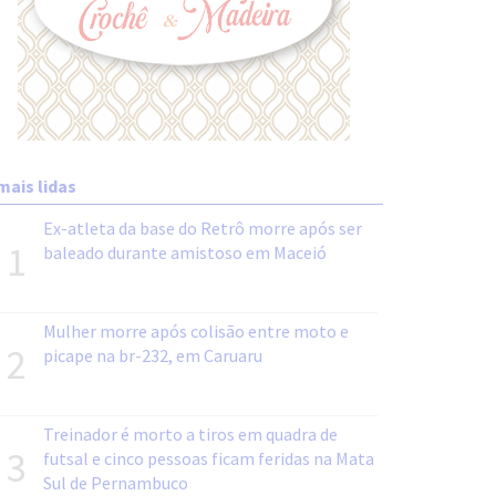
mais lidas
Ex-atleta da base do Retrô morre após ser
1
baleado durante amistoso em Maceió
Mulher morre após colisão entre moto e
2
picape na br-232, em Caruaru
Treinador é morto a tiros em quadra de
3
futsal e cinco pessoas ficam feridas na Mata
Sul de Pernambuco