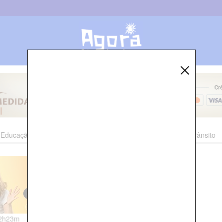
Educação
Esporte
Cultura
Polícia
Economia
Trânsito
12h23m