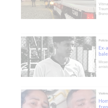
Vítima
Traum
Branc
Polícia
Ex-a
bal
Micael
amist
Violên
Hom
fren