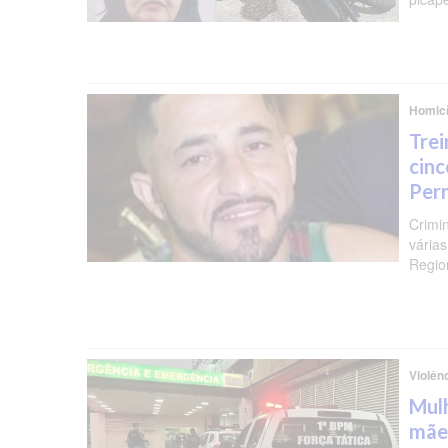
Homicí
Trei
cinc
Per
Crimi
várias
Regio
Violên
Mulh
mãe