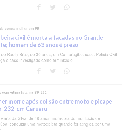
cia contra mulher em PE
eira civil é morta a facadas no Grande
fe; homem de 63 anos é preso
de Raelly Braz, de 30 anos, em Camaragibe. caso. Polícia Civil
iga o caso investigado como feminicídio.
o com vítima fatal na BR-232
er morre após colisão entre moto e picape
r-232, em Caruaru
 Maria da Silva, de 49 anos, moradora do município de
úba, conduzia uma motocicleta quando foi atingida por uma
e.