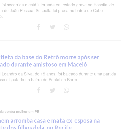
 foi socorrida e está internada em estado grave no Hospital de
a de João Pessoa. Suspeita foi presa no bairro de Cabo
o.
tleta da base do Retrô morre após ser
eado durante amistoso em Maceió
 Leandro da Silva, de 15 anos, foi baleado durante uma partida
osa disputada no bairro do Pontal da Barra
cia contra mulher em PE
em arromba casa e mata ex-esposa na
te dos filhos dela, no Recife