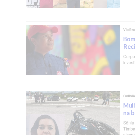
Violên
Bomb
Reci
Corpo 
invest
Colisã
Mulh
na b
Sônia
Timba
picap