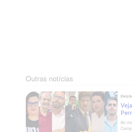
Outras notícias
Eleiçõ
Veja
Per
Ao me
Campa