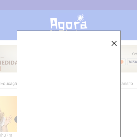
Educação
Esporte
Cultura
Polícia
Economia
Trânsito
09h37m