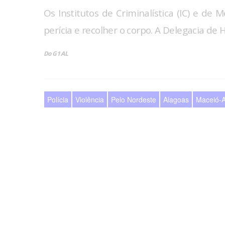
Os Institutos de Criminalística (IC) e de 
perícia e recolher o corpo. A Delegacia de H
Do G1 AL
Polícia
Violência
Pelo Nordeste
Alagoas
Maceió-