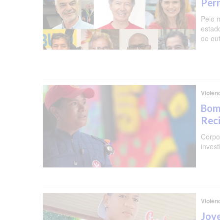
Per
Pelo 
estad
de ou
Violên
Bomb
Reci
Corpo 
invest
Violên
Jove