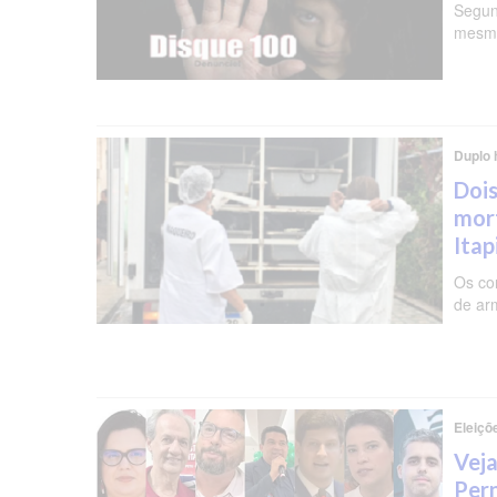
Segun
mesma
Duplo 
Dois
mor
Ita
Os co
de ar
Eleiçõ
Veja
Per