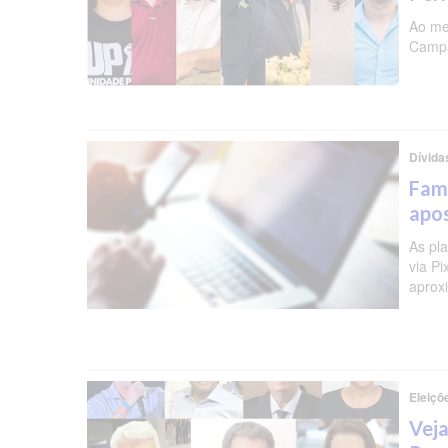
Ao me
Campa
Dívida
Famí
apos
As pl
via P
aprox
Eleiçõ
Veja