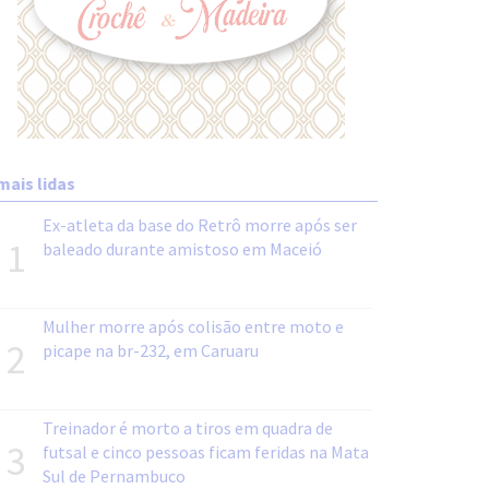
mais lidas
Ex-atleta da base do Retrô morre após ser
1
baleado durante amistoso em Maceió
Mulher morre após colisão entre moto e
2
picape na br-232, em Caruaru
Treinador é morto a tiros em quadra de
3
futsal e cinco pessoas ficam feridas na Mata
Sul de Pernambuco