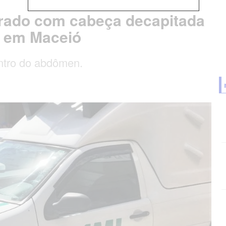
rado com cabeça decapitada
s em Maceió
ntro do abdômen.