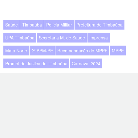
Saúde
Timbaúba
Polícia Militar
Prefeitura de Timbaúba
UPA Timbaúba
Secretaria M. de Saúde
Imprensa
Mata Norte
2º BPM-PE
Recomendação do MPPE
MPPE
Promot de Justiça de Timbaúba
Carnaval 2024