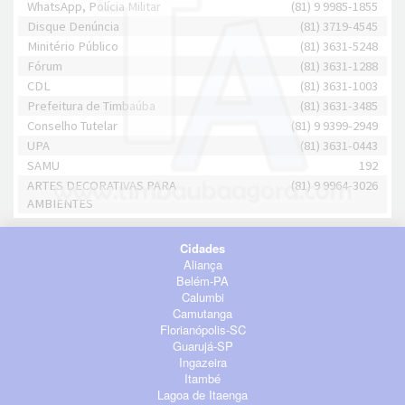
WhatsApp, Polícia Militar
(81) 9 9985-1855
Disque Denúncia
(81) 3719-4545
Minitério Público
(81) 3631-5248
Fórum
(81) 3631-1288
CDL
(81) 3631-1003
Prefeitura de Timbaúba
(81) 3631-3485
Conselho Tutelar
(81) 9 9399-2949
UPA
(81) 3631-0443
SAMU
192
ARTES DECORATIVAS PARA
(81) 9 9964-3026
AMBIENTES
Cidades
Aliança
Belém-PA
Calumbi
Camutanga
Florianópolis-SC
Guarujá-SP
Ingazeira
Itambé
Lagoa de Itaenga