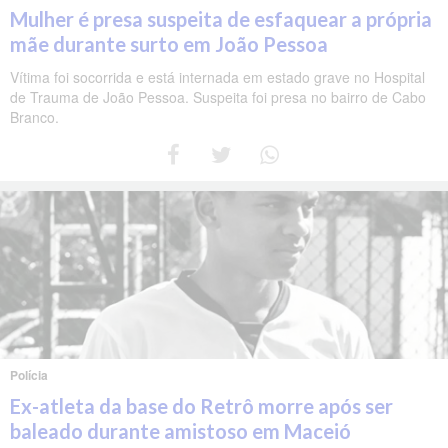
Mulher é presa suspeita de esfaquear a própria
mãe durante surto em João Pessoa
Vítima foi socorrida e está internada em estado grave no Hospital
de Trauma de João Pessoa. Suspeita foi presa no bairro de Cabo
Branco.
Polícia
Ex-atleta da base do Retrô morre após ser
baleado durante amistoso em Maceió