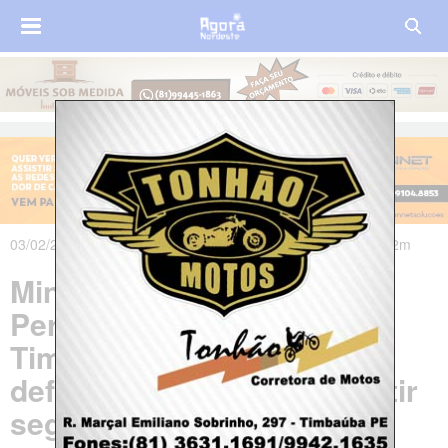
03/02/2024 às 13h54m - Atualizado em 03/02/2024 às 16h42m
Ministério Público de
Pernambuco, Prefeitura de
Timbaúba e Polícia Militar
definem regras para garantir
segurança para os foliões