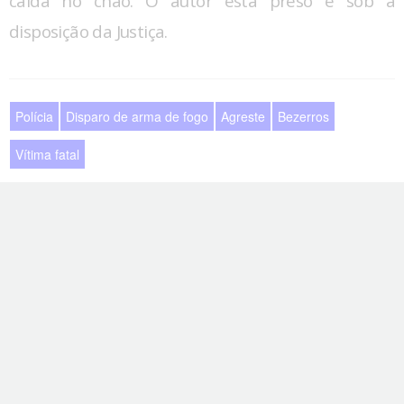
caída no chão. O autor está preso e sob a
disposição da Justiça.
Polícia
Disparo de arma de fogo
Agreste
Bezerros
Vítima fatal