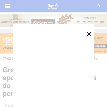
07/02/2024 às 06h47m - Atualizado em 07/02/2024 às 07h07m
Grávida de 7 meses morre
após ser baleada na garupa
de moto no Agreste
pernambucano
Danielle Nayara de Carvalho, 29 anos,