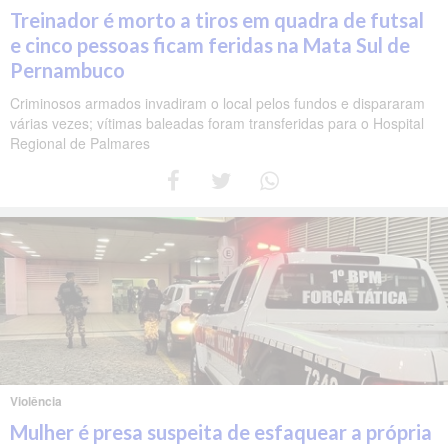
Treinador é morto a tiros em quadra de futsal
e cinco pessoas ficam feridas na Mata Sul de
Pernambuco
Criminosos armados invadiram o local pelos fundos e dispararam
várias vezes; vítimas baleadas foram transferidas para o Hospital
Regional de Palmares
Violência
Mulher é presa suspeita de esfaquear a própria