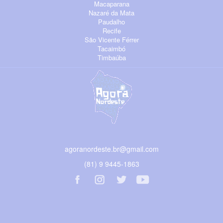
Macaparana
Nazaré da Mata
Paudalho
Recife
São Vicente Férrer
Tacaimbó
Timbaúba
agoranordeste.br@gmail.com
(81) 9 9445-1863