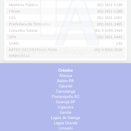
Minitério Público
(81) 3631-5248
Fórum
(81) 3631-1288
CDL
(81) 3631-1003
Prefeitura de Timbaúba
(81) 3631-3485
Conselho Tutelar
(81) 9 9399-2949
UPA
(81) 3631-0443
SAMU
192
ARTES DECORATIVAS PARA
(81) 9 9964-3026
AMBIENTES
Cidades
Aliança
Belém-PA
Calumbi
Camutanga
Florianópolis-SC
Guarujá-SP
Ingazeira
Itambé
Lagoa de Itaenga
Lagoa Grande
Limoeiro