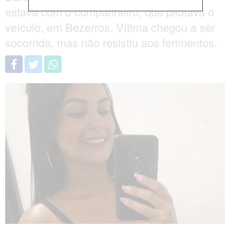
estava com o companheiro, que pilotava o
veículo, em Bezerros. Vítima chegou a ser
socorrida, mas não resistiu aos ferimentos.