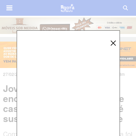
27/02/2024 às 05h16m - Atualizado em 27/02/2024 às 21h23m
Jovem de 24 anos é
encontrada morta dentro de
casa em Salvador; marido é
suspeito e fugiu após crime
Corpo de Ruana Karina dos Santos Silva foi