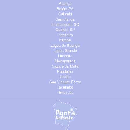
Aliança
Belém-PA
Calumbi
Camutanga
Florianópolis-SC
Guarujá-SP
Ingazeira
Itambé
Lagoa de Itaenga
Lagoa Grande
Limoeiro
Macaparana
Nazaré da Mata
Paudalho
Recife
São Vicente Férrer
Tacaimbó
Timbaúba