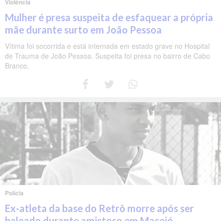
Violência
Mulher é presa suspeita de esfaquear a própria
mãe durante surto em João Pessoa
Vítima foi socorrida e está internada em estado grave no Hospital
de Trauma de João Pessoa. Suspeita foi presa no bairro de Cabo
Branco.
Polícia
Ex-atleta da base do Retrô morre após ser
baleado durante amistoso em Maceió