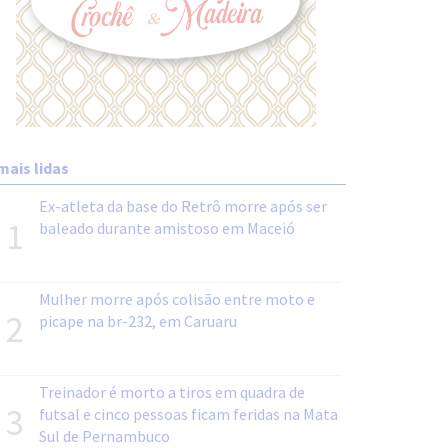
mais lidas
Ex-atleta da base do Retrô morre após ser
1
baleado durante amistoso em Maceió
Mulher morre após colisão entre moto e
2
picape na br-232, em Caruaru
Treinador é morto a tiros em quadra de
3
futsal e cinco pessoas ficam feridas na Mata
Sul de Pernambuco