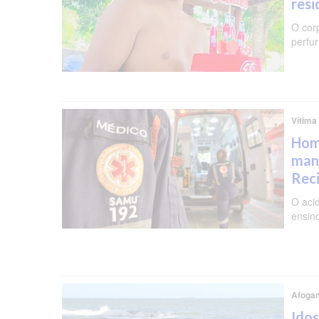
resi
O cor
perfu
Vítima
Hom
man
Rec
O aci
ensin
Afoga
Ido