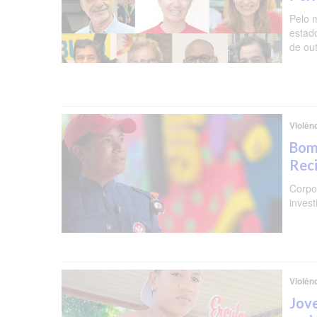
Pelo 
estad
de ou
Violên
Bomb
Reci
Corpo 
invest
Violên
Jove