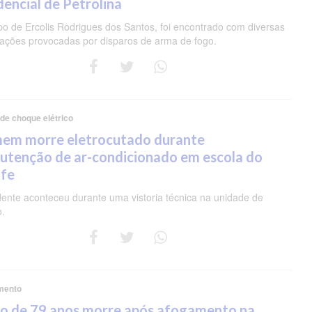
dencial de Petrolina
po de Ercolis Rodrigues dos Santos, foi encontrado com diversas
rações provocadas por disparos de arma de fogo.
 de choque elétrico
em morre eletrocutado durante
utenção de ar-condicionado em escola do
ife
dente aconteceu durante uma vistoria técnica na unidade de
o.
mento
so de 79 anos morre após afogamento na