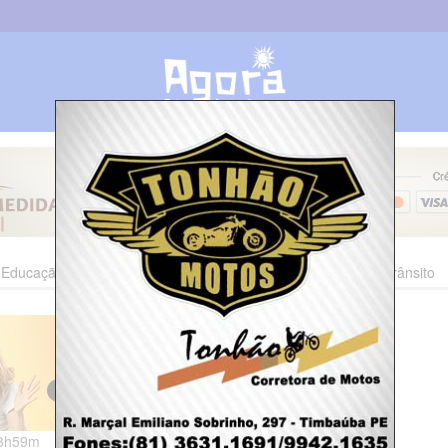
Educação
Esporte
Cultura
Polícia
Economia
Trânsito
13h59m