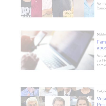
Ao me
Campa
Dívida
Famí
apos
As pl
via P
aprox
Eleiçõ
Veja
Per