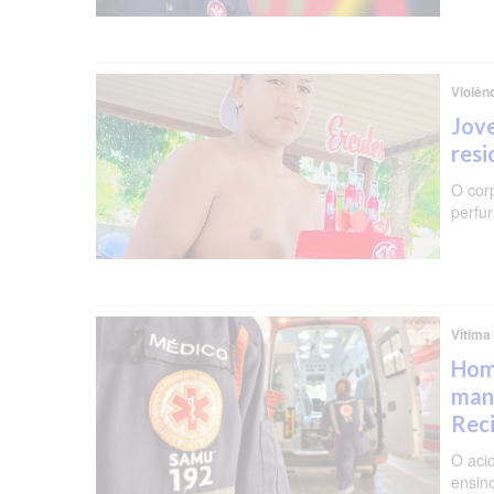
Violên
Jove
resi
O cor
perfu
Vítima
Hom
man
Rec
O aci
ensin