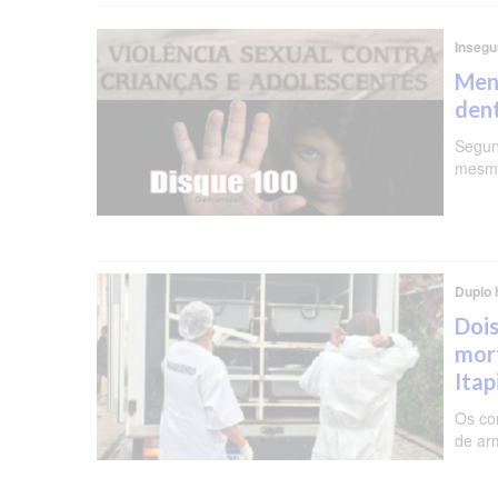
Insegu
Meni
dent
Segun
mesma
Duplo 
Dois
mor
Ita
Os co
de ar