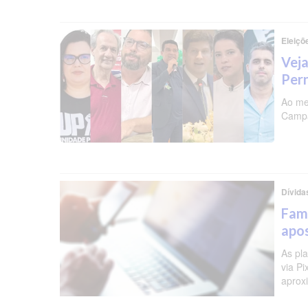
Eleiçõ
Veja
Per
Ao me
Campa
Dívida
Famí
apos
As pl
via P
aprox