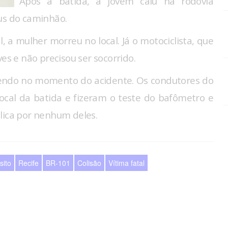
Após a batida, a jovem caiu na rodovia
eus do caminhão.
, a mulher morreu no local. Já o motociclista, que
es e não precisou ser socorrido.
endo no momento do acidente. Os condutores do
al da batida e fizeram o teste do bafômetro e
lica por nenhum deles.
sito
Recife
BR-101
Colisão
Vítima fatal