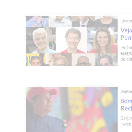
Eleiçõ
Veja
Per
Pelo 
estad
de ou
Violên
Bomb
Reci
Corpo 
invest