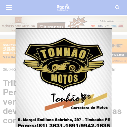
06/04/2025 às 06h47m - Atualizado em 09/04/2025 às 18h23m
Tribunal de Contas de
Pernambuco manda
vereadores de Carpina
devolverem diárias recebidas
com evento de fachada