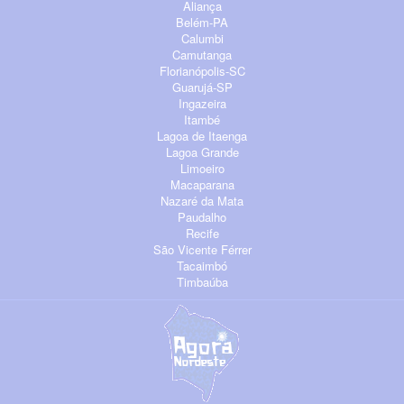
Aliança
Belém-PA
Calumbi
Camutanga
Florianópolis-SC
Guarujá-SP
Ingazeira
Itambé
Lagoa de Itaenga
Lagoa Grande
Limoeiro
Macaparana
Nazaré da Mata
Paudalho
Recife
São Vicente Férrer
Tacaimbó
Timbaúba