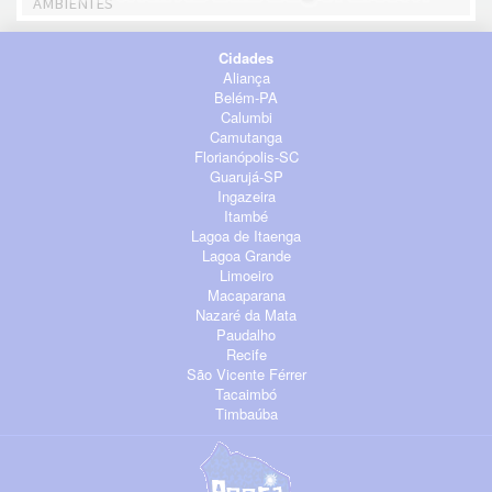
AMBIENTES
Cidades
Aliança
Belém-PA
Calumbi
Camutanga
Florianópolis-SC
Guarujá-SP
Ingazeira
Itambé
Lagoa de Itaenga
Lagoa Grande
Limoeiro
Macaparana
Nazaré da Mata
Paudalho
Recife
São Vicente Férrer
Tacaimbó
Timbaúba