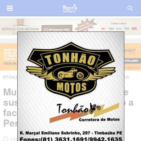
07/04/2025 às 23h49m - Atualizado em 10/04/2025 às 11h31m
Mulher é presa em flagrante
suspeita de matar o marido a
facadas no Sertão de
Pernambuco
O casal tinha passado a madrugada em