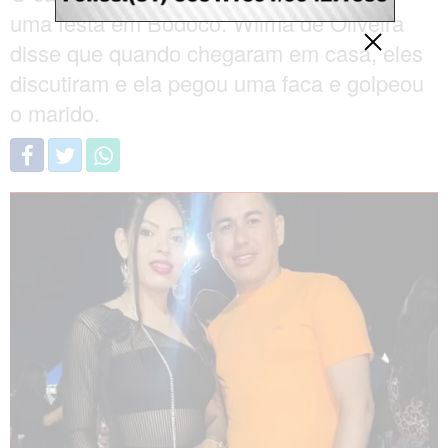
uma festa em Bodocó. Wilma de Oliveira
disse que quando chegaram em casa, eles
discutiram e ela pegou uma faca e golpeou
o marido.