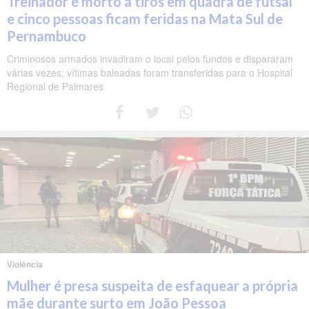
Treinador é morto a tiros em quadra de futsal
e cinco pessoas ficam feridas na Mata Sul de
Pernambuco
Criminosos armados invadiram o local pelos fundos e dispararam
várias vezes; vítimas baleadas foram transferidas para o Hospital
Regional de Palmares
Violência
Mulher é presa suspeita de esfaquear a própria
mãe durante surto em João Pessoa