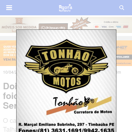
10/04/2025 às 18h34m - Atualizado em 11/04/2025 às 07h03m
Dois irmãos brigam com
foices e ficam feridos no
Sertão de Pernambuco
O caso aconteceu zona rural de Serra
Talhada.