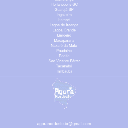
Florianópolis-SC
Guarujá-SP
Ingazeira
Itambé
Lagoa de Itaenga
Lagoa Grande
Limoeiro
Macaparana
Nazaré da Mata
Paudalho
Recife
São Vicente Férrer
Tacaimbó
Timbaúba
agoranordeste.br@gmail.com