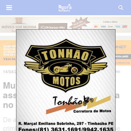
14/04/2025 às 16h33m - Atualizado em 18/04/2025 às 07h09m
Mulher de 24 anos é
assassinada dentro de casa
no Recife
De acordo com testemunhas, o alvo dos
criminosos seria uma prima da vítima que