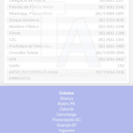
Delegacia de Polícia
(81)3631-5237
Pelotão de Polícia Militar
(81) 3631-5241
WhatsApp, Polícia Militar
(81) 9 9985-1855
Disque Denúncia
(81) 3719-4545
Minitério Público
(81) 3631-5248
Fórum
(81) 3631-1288
CDL
(81) 3631-1003
Prefeitura de Timbaúba
(81) 3631-3485
Conselho Tutelar
(81) 9 9399-2949
UPA
(81) 3631-0443
SAMU
192
ARTES DECORATIVAS PARA
(81) 9 9964-3026
AMBIENTES
Cidades
Aliança
Belém-PA
Calumbi
Camutanga
Florianópolis-SC
Guarujá-SP
Ingazeira