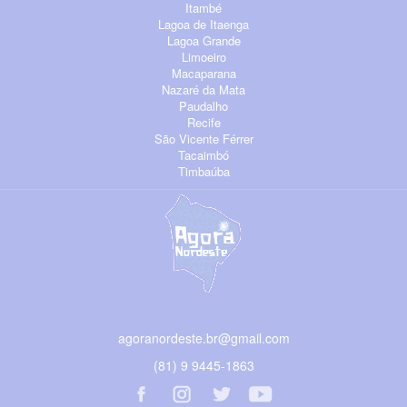
Itambé
Lagoa de Itaenga
Lagoa Grande
Limoeiro
Macaparana
Nazaré da Mata
Paudalho
Recife
São Vicente Férrer
Tacaimbó
Timbaúba
agoranordeste.br@gmail.com
(81) 9 9445-1863