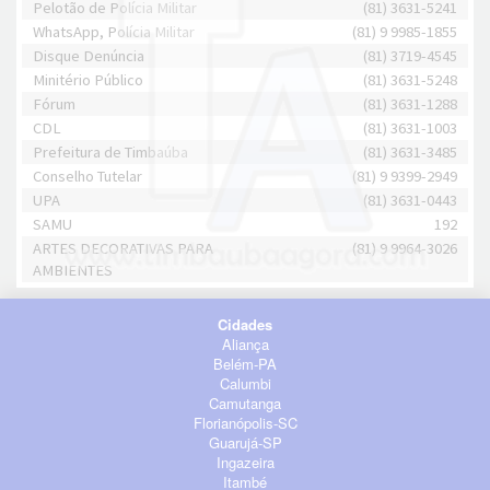
Pelotão de Polícia Militar
(81) 3631-5241
WhatsApp, Polícia Militar
(81) 9 9985-1855
Disque Denúncia
(81) 3719-4545
Minitério Público
(81) 3631-5248
Fórum
(81) 3631-1288
CDL
(81) 3631-1003
Prefeitura de Timbaúba
(81) 3631-3485
Conselho Tutelar
(81) 9 9399-2949
UPA
(81) 3631-0443
SAMU
192
ARTES DECORATIVAS PARA
(81) 9 9964-3026
AMBIENTES
Cidades
Aliança
Belém-PA
Calumbi
Camutanga
Florianópolis-SC
Guarujá-SP
Ingazeira
Itambé