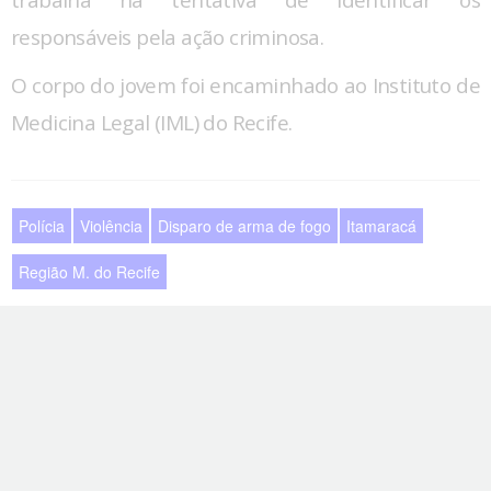
trabalha na tentativa de identificar os
responsáveis pela ação criminosa.
O corpo do jovem foi encaminhado ao Instituto de
Medicina Legal (IML) do Recife.
Polícia
Violência
Disparo de arma de fogo
Itamaracá
Região M. do Recife