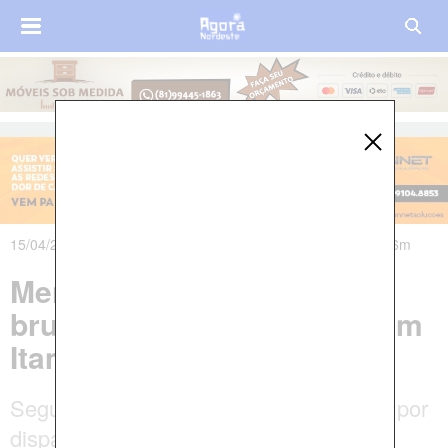
15/04/2025 às 05h31m - Atualizado em 15/04/2025 às 07h26m
Menino de 13 anos é
brutalmente assassinado em
Itamaracá
Segundo a polícia, o garoto foi alvejado por
disparos de arma de fogo e também