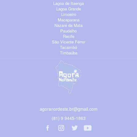
Lagoa de Itaenga
Lagoa Grande
Limoeiro
Macaparana
Nazaré da Mata
Paudalho
Recife
São Vicente Férrer
Tacaimbó
Timbaúba
agoranordeste.br@gmail.com
(81) 9 9445-1863