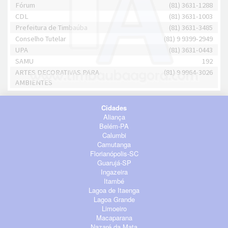
Fórum
(81) 3631-1288
CDL
(81) 3631-1003
Prefeitura de Timbaúba
(81) 3631-3485
Conselho Tutelar
(81) 9 9399-2949
UPA
(81) 3631-0443
SAMU
192
ARTES DECORATIVAS PARA
(81) 9 9964-3026
AMBIENTES
Cidades
Aliança
Belém-PA
Calumbi
Camutanga
Florianópolis-SC
Guarujá-SP
Ingazeira
Itambé
Lagoa de Itaenga
Lagoa Grande
Limoeiro
Macaparana
Nazaré da Mata