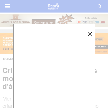
18/04/2025 às 06h55m
Criança de 1 ano e 8 meses
morre afogada em caixa
d'água de casa, em Olinda
Menina foi deixada brincando com outra
criança de 2 anos, sem supervisão. Caso