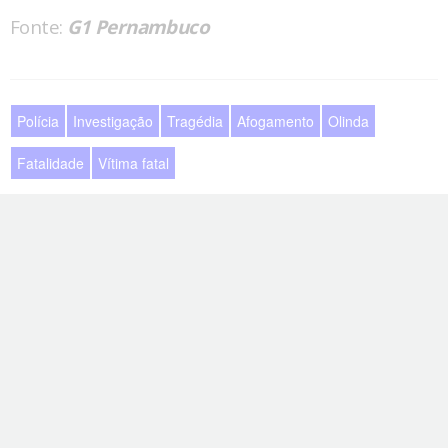
Fonte:
G1 Pernambuco
Polícia
Investigação
Tragédia
Afogamento
Olinda
Fatalidade
Vítima fatal