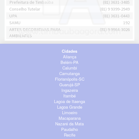
Prefeitura de Timbaúba
(81) 3631-3485
Conselho Tutelar
(81) 9 9399-2949
UPA
(81) 3631-0443
SAMU
192
ARTES DECORATIVAS PARA
(81) 9 9964-3026
AMBIENTES
Cidades
Aliança
Belém-PA
Calumbi
Camutanga
Florianópolis-SC
Guarujá-SP
Ingazeira
Itambé
Lagoa de Itaenga
Lagoa Grande
Limoeiro
Macaparana
Nazaré da Mata
Paudalho
Recife