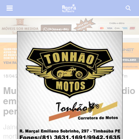
18/04/2025 às 06h11m - Atualizado em 18/04/2025 às 10h37m
Mulher é vítima de feminicídio
em Arcoverde, no Sertão
pernambucano
Jaine Bezerra da Silva, de 27 anos, foi
morta a tiros, o principal suspeito é o