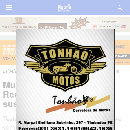
21/04/2025 às 10h01m - Atualizado em 21/04/2025 às 14h46m
Mulher é morta a tiros no
Recife; companheiro é
suspeito do crime
Testemunhas afirmam que o casal brigava
com frequência