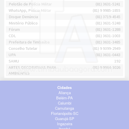
Pelotão de Polícia Militar
(81) 3631-5241
WhatsApp, Polícia Militar
(81) 9 9985-1855
Disque Denúncia
(81) 3719-4545
Minitério Público
(81) 3631-5248
Fórum
(81) 3631-1288
CDL
(81) 3631-1003
Prefeitura de Timbaúba
(81) 3631-3485
Conselho Tutelar
(81) 9 9399-2949
UPA
(81) 3631-0443
SAMU
192
ARTES DECORATIVAS PARA
(81) 9 9964-3026
AMBIENTES
Cidades
Aliança
Belém-PA
Calumbi
Camutanga
Florianópolis-SC
Guarujá-SP
Ingazeira
Itambé