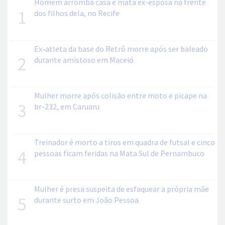
Homem arromba casa e mata ex-esposa na frente
1
dos filhos dela, no Recife
Ex-atleta da base do Retrô morre após ser baleado
2
durante amistoso em Maceió
Mulher morre após colisão entre moto e picape na
3
br-232, em Caruaru
Treinador é morto a tiros em quadra de futsal e cinco
4
pessoas ficam feridas na Mata Sul de Pernambuco
Mulher é presa suspeita de esfaquear a própria mãe
5
durante surto em João Pessoa