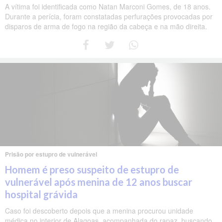
A vítima foi identificada como Natan Marconi Gomes, de 18 anos.
Durante a perícia, foram constatadas perfurações provocadas por
disparos de arma de fogo na região da cabeça e na mão direita.
Prisão por estupro de vulnerável
Homem é preso suspeito de estupro de
vulnerável após menina de 12 anos buscar
hospital grávida
Caso foi descoberto depois que a menina procurou unidade
médica no interior de Alagoas, acompanhada do rapaz, buscando