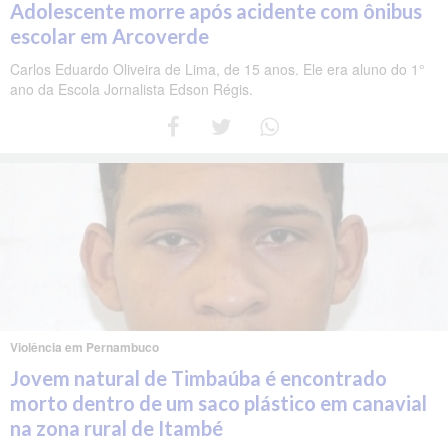
Adolescente morre após acidente com ônibus
escolar em Arcoverde
Carlos Eduardo Oliveira de Lima, de 15 anos. Ele era aluno do 1°
ano da Escola Jornalista Edson Régis.
Violência em Pernambuco
Jovem natural de Timbaúba é encontrado
morto dentro de um saco plástico em canavial
na zona rural de Itambé