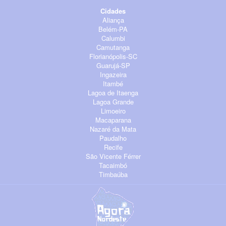
Cidades
Aliança
Belém-PA
Calumbi
Camutanga
Florianópolis-SC
Guarujá-SP
Ingazeira
Itambé
Lagoa de Itaenga
Lagoa Grande
Limoeiro
Macaparana
Nazaré da Mata
Paudalho
Recife
São Vicente Férrer
Tacaimbó
Timbaúba