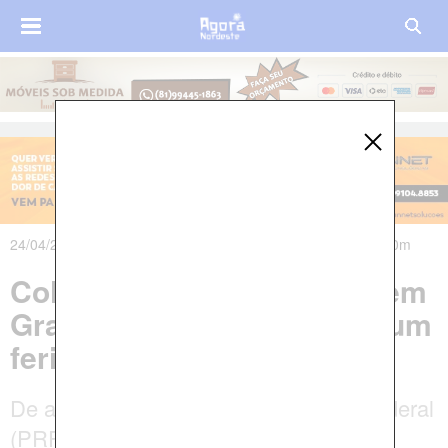
24/04/2025 às 07h01m - Atualizado em 24/04/2025 às 14h00m
Colisão frontal na BR-232 em
Gravatá deixa um morto e um
ferido
De acordo com a Polícia Rodoviária Federal
(PRF), o motociclista, identificado como