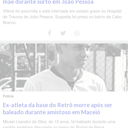
mãe durante surto em João Pessoa
Vítima foi socorrida e está internada em estado grave no Hospital
de Trauma de João Pessoa. Suspeita foi presa no bairro de Cabo
Branco.
Polícia
Ex-atleta da base do Retrô morre após ser
baleado durante amistoso em Maceió
Micael Leandro da Silva, de 15 anos, foi baleado durante uma
partida amistosa disputada no bairro do Pontal da Barra