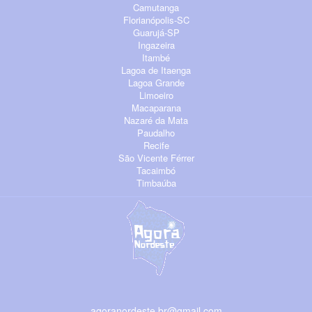
Camutanga
Florianópolis-SC
Guarujá-SP
Ingazeira
Itambé
Lagoa de Itaenga
Lagoa Grande
Limoeiro
Macaparana
Nazaré da Mata
Paudalho
Recife
São Vicente Férrer
Tacaimbó
Timbaúba
agoranordeste.br@gmail.com