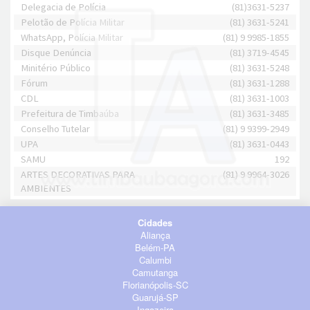
Delegacia de Polícia
(81)3631-5237
Pelotão de Polícia Militar
(81) 3631-5241
WhatsApp, Polícia Militar
(81) 9 9985-1855
Disque Denúncia
(81) 3719-4545
Minitério Público
(81) 3631-5248
Fórum
(81) 3631-1288
CDL
(81) 3631-1003
Prefeitura de Timbaúba
(81) 3631-3485
Conselho Tutelar
(81) 9 9399-2949
UPA
(81) 3631-0443
SAMU
192
ARTES DECORATIVAS PARA
(81) 9 9964-3026
AMBIENTES
Cidades
Aliança
Belém-PA
Calumbi
Camutanga
Florianópolis-SC
Guarujá-SP
Ingazeira