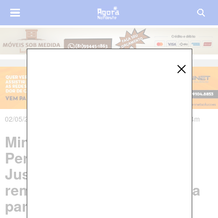
02/05/2024 às 13h16m - Atualizado em 02/05/2024 às 19h44m
Ministério Público de
Pernambuco garante na
Justiça fornecimento de
remédio à base de maconha
para criança autista