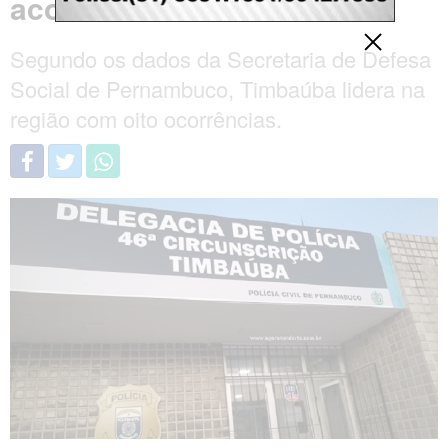
acordo com a SDS-PE
Segundo os dados da Secretaria de Defesa
Social de Pernambuco, Timbaúba lidera na
região com oito ocorrências.