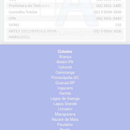
Prefeitura de Timbaúba
(81) 3631-3485
Conselho Tutelar
(81) 9 9399-2949
UPA
(81) 3631-0443
SAMU
192
ARTES DECORATIVAS PARA
(81) 9 9964-3026
AMBIENTES
Cidades
Aliança
Belém-PA
Calumbi
Camutanga
Florianópolis-SC
Guarujá-SP
Ingazeira
Itambé
Lagoa de Itaenga
Lagoa Grande
Limoeiro
Macaparana
Nazaré da Mata
Paudalho
Recife