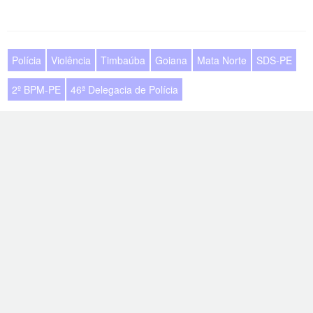
Polícia
Violência
Timbaúba
Goiana
Mata Norte
SDS-PE
2º BPM-PE
46ª Delegacia de Polícia