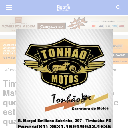
14/05/2024 às 06h45m - Atualizado em 14/05/2024 às 07h52m
Timbaúba é o município da
Mata Norte de Pernambuco
que mais registrou casos de
estupro no primeiro
quadrimestre de 2024, de