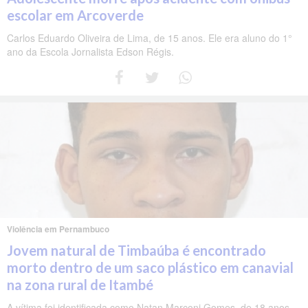
escolar em Arcoverde
Carlos Eduardo Oliveira de Lima, de 15 anos. Ele era aluno do 1°
ano da Escola Jornalista Edson Régis.
Violência em Pernambuco
Jovem natural de Timbaúba é encontrado
morto dentro de um saco plástico em canavial
na zona rural de Itambé
A vítima foi identificada como Natan Marconi Gomes, de 18 anos.