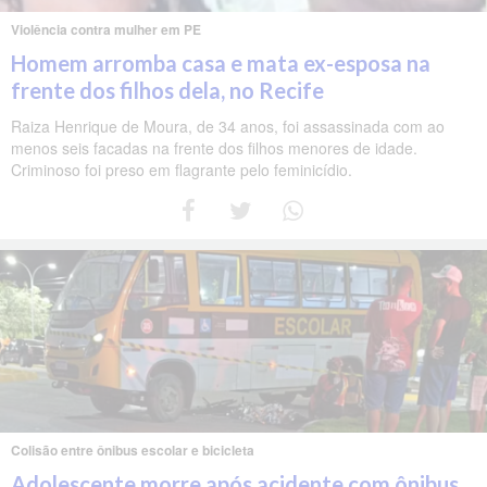
Violência contra mulher em PE
Homem arromba casa e mata ex-esposa na
frente dos filhos dela, no Recife
Raiza Henrique de Moura, de 34 anos, foi assassinada com ao
menos seis facadas na frente dos filhos menores de idade.
Criminoso foi preso em flagrante pelo feminicídio.
Colisão entre ônibus escolar e bicicleta
Adolescente morre após acidente com ônibus