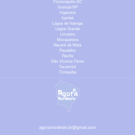
Florianópolis-SC
Guarujá-SP
Ingazeira
Itambé
Lagoa de Itaenga
Lagoa Grande
Limoeiro
Macaparana
Nazaré da Mata
Paudalho
Recife
São Vicente Férrer
Tacaimbó
Timbaúba
agoranordeste.br@gmail.com