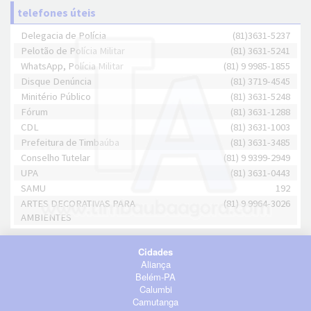
telefones úteis
Delegacia de Polícia
(81)3631-5237
Pelotão de Polícia Militar
(81) 3631-5241
WhatsApp, Polícia Militar
(81) 9 9985-1855
Disque Denúncia
(81) 3719-4545
Minitério Público
(81) 3631-5248
Fórum
(81) 3631-1288
CDL
(81) 3631-1003
Prefeitura de Timbaúba
(81) 3631-3485
Conselho Tutelar
(81) 9 9399-2949
UPA
(81) 3631-0443
SAMU
192
ARTES DECORATIVAS PARA
(81) 9 9964-3026
AMBIENTES
Cidades
Aliança
Belém-PA
Calumbi
Camutanga