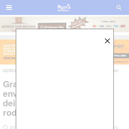
03/05/2024 às 07h01m - Atualizado em 03/05/2024 às 07h56m
Grave acidente de trânsito
envolvendo três veículos
deixa mulher morta em
rodovia de Nazaré da Mata
O acidente ocorreu na rodovia PE-052 na