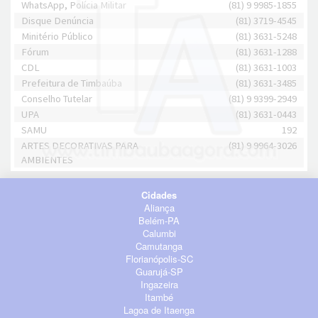
WhatsApp, Polícia Militar
(81) 9 9985-1855
Disque Denúncia
(81) 3719-4545
Minitério Público
(81) 3631-5248
Fórum
(81) 3631-1288
CDL
(81) 3631-1003
Prefeitura de Timbaúba
(81) 3631-3485
Conselho Tutelar
(81) 9 9399-2949
UPA
(81) 3631-0443
SAMU
192
ARTES DECORATIVAS PARA
(81) 9 9964-3026
AMBIENTES
Cidades
Aliança
Belém-PA
Calumbi
Camutanga
Florianópolis-SC
Guarujá-SP
Ingazeira
Itambé
Lagoa de Itaenga