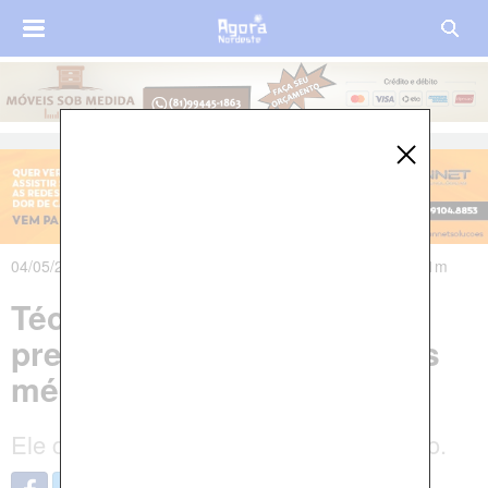
04/05/2024 às 00h46m - Atualizado em 05/05/2024 às 19h21m
Técnico em enfermagem é
preso por vender atestados
médicos falsos em Ipojuca
Ele cobrava até R$ 70 por cada atestado.