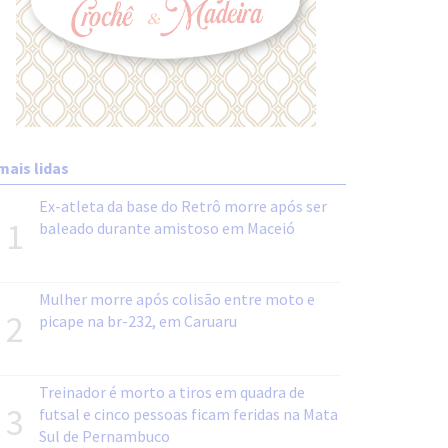
mais lidas
Ex-atleta da base do Retrô morre após ser
1
baleado durante amistoso em Maceió
Mulher morre após colisão entre moto e
2
picape na br-232, em Caruaru
Treinador é morto a tiros em quadra de
3
futsal e cinco pessoas ficam feridas na Mata
Sul de Pernambuco