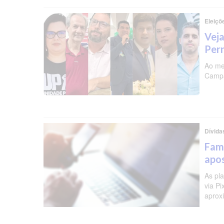
Eleiçõ
Veja
Per
Ao me
Campa
Dívida
Famí
apos
As pl
via P
aprox