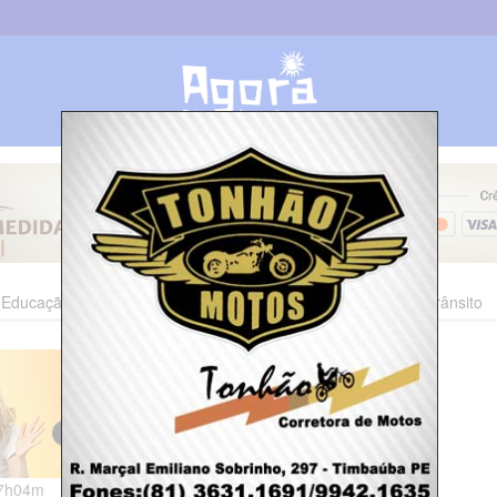
Educação
Esporte
Cultura
Polícia
Economia
Trânsito
07h04m