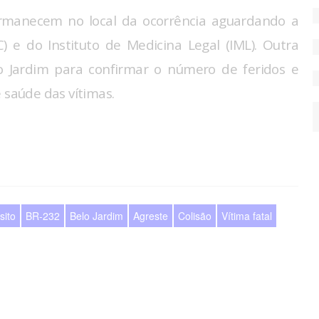
permanecem no local da ocorrência aguardando a
C) e do Instituto de Medicina Legal (IML). Outra
lo Jardim para confirmar o número de feridos e
 saúde das vítimas.
sito
BR-232
Belo Jardim
Agreste
Colisão
Vítima fatal