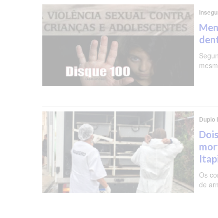
Insegu
Meni
dent
Segun
mesma
Duplo 
Dois
mor
Ita
Os co
de ar