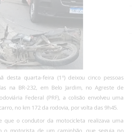
 desta quarta-feira (1º) deixou cinco pessoas
idas na BR-232, em Belo Jardim, no Agreste de
doviária Federal (PRF), a colisão envolveu uma
rro, no km 172 da rodovia, por volta das 9h45.
de que o condutor da motocicleta realizava uma
o o motorista de um caminhão, que seguia no