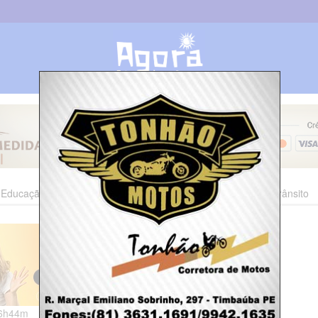
Educação
Esporte
Cultura
Polícia
Economia
Trânsito
06h44m