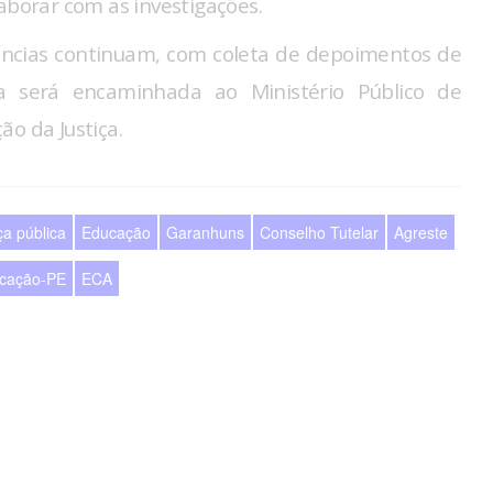
aborar com as investigações.
igências continuam, com coleta de depoimentos de
a será encaminhada ao Ministério Público de
o da Justiça.
a pública
Educação
Garanhuns
Conselho Tutelar
Agreste
ucação-PE
ECA