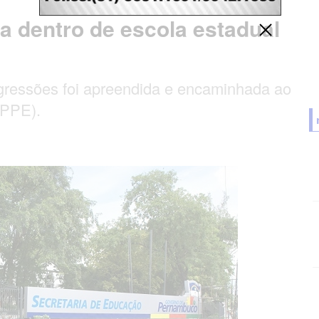
a dentro de escola estadual
ressões foi apreendida e encaminhada ao
MPPE).