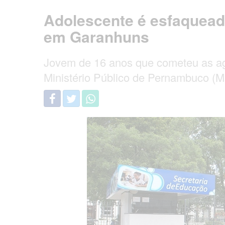
Adolescente é esfaquead
em Garanhuns
Jovem de 16 anos que cometeu as ag
Ministério Público de Pernambuco (