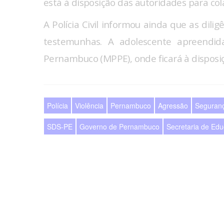
está à disposição das autoridades para col
A Polícia Civil informou ainda que as dil
testemunhas. A adolescente apreendid
Pernambuco (MPPE), onde ficará à disposiçã
Polícia
Violência
Pernambuco
Agressão
Seguranç
SDS-PE
Governo de Pernambuco
Secretaria de Ed