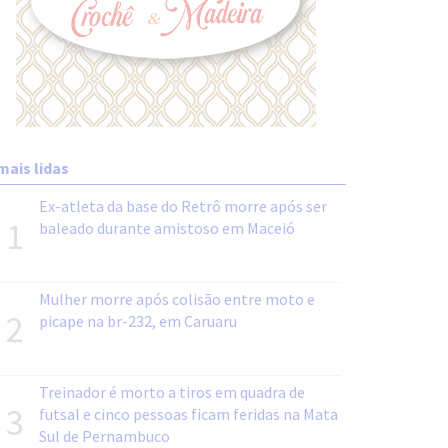
mais lidas
Ex-atleta da base do Retrô morre após ser
1
baleado durante amistoso em Maceió
Mulher morre após colisão entre moto e
2
picape na br-232, em Caruaru
Treinador é morto a tiros em quadra de
3
futsal e cinco pessoas ficam feridas na Mata
Sul de Pernambuco