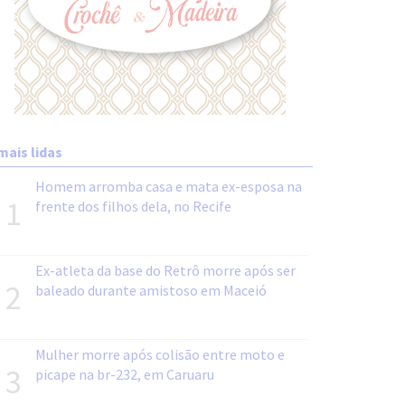
mais lidas
Homem arromba casa e mata ex-esposa na
1
frente dos filhos dela, no Recife
Ex-atleta da base do Retrô morre após ser
2
baleado durante amistoso em Maceió
Mulher morre após colisão entre moto e
3
picape na br-232, em Caruaru