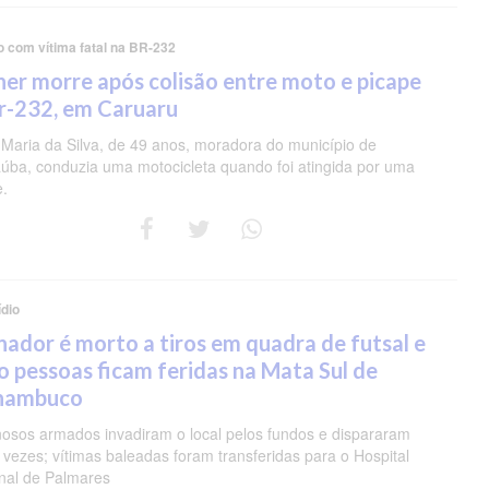
o com vítima fatal na BR-232
er morre após colisão entre moto e picape
r-232, em Caruaru
 Maria da Silva, de 49 anos, moradora do município de
úba, conduzia uma motocicleta quando foi atingida por uma
e.
dio
nador é morto a tiros em quadra de futsal e
o pessoas ficam feridas na Mata Sul de
nambuco
nosos armados invadiram o local pelos fundos e dispararam
 vezes; vítimas baleadas foram transferidas para o Hospital
nal de Palmares