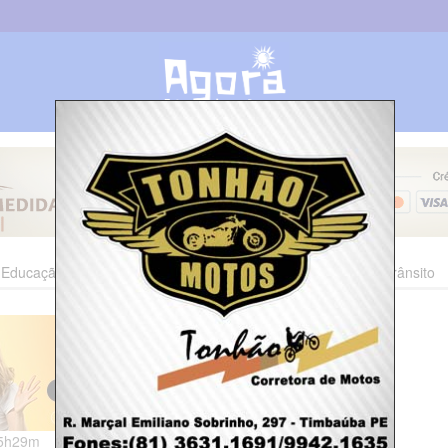
Educação
Esporte
Cultura
Polícia
Economia
Trânsito
15h29m