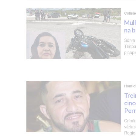
Colisã
Mulh
na b
Sônia
Timba
picap
Homicí
Trei
cinc
Per
Crimi
várias
Regio