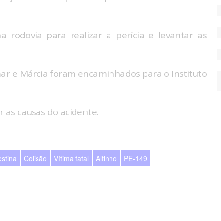
na rodovia para realizar a perícia e levantar as
mar e Márcia foram encaminhados para o Instituto
r as causas do acidente.
estina
Colisão
Vítima fatal
Altinho
PE-149