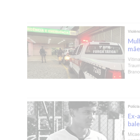
Violên
Mulh
mãe
Vítima
Traum
Branc
Polícia
Ex-a
bal
Micael