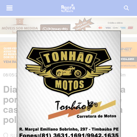
08/05/2024 às 21h07m - Atualizado em 09/05/2024 às 07h54m
Diarista é esganada e morta
por companheiro dentro de
casa; suspeito é preso pela
polícia
O suspeito, de 33 anos, foi preso e