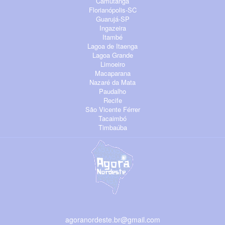
Camutanga
Florianópolis-SC
Guarujá-SP
Ingazeira
Itambé
Lagoa de Itaenga
Lagoa Grande
Limoeiro
Macaparana
Nazaré da Mata
Paudalho
Recife
São Vicente Férrer
Tacaimbó
Timbaúba
agoranordeste.br@gmail.com