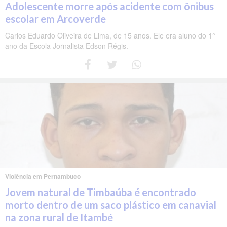
Adolescente morre após acidente com ônibus
escolar em Arcoverde
Carlos Eduardo Oliveira de Lima, de 15 anos. Ele era aluno do 1°
ano da Escola Jornalista Edson Régis.
Violência em Pernambuco
Jovem natural de Timbaúba é encontrado
morto dentro de um saco plástico em canavial
na zona rural de Itambé