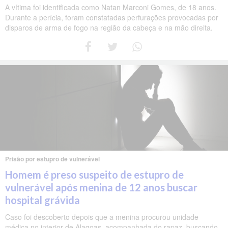
A vítima foi identificada como Natan Marconi Gomes, de 18 anos.
Durante a perícia, foram constatadas perfurações provocadas por
disparos de arma de fogo na região da cabeça e na mão direita.
Prisão por estupro de vulnerável
Homem é preso suspeito de estupro de
vulnerável após menina de 12 anos buscar
hospital grávida
Caso foi descoberto depois que a menina procurou unidade
médica no interior de Alagoas, acompanhada do rapaz, buscando