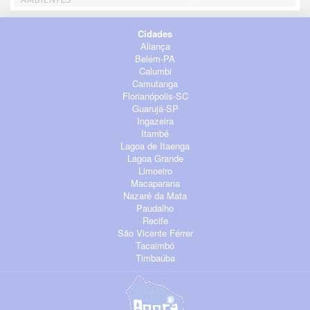
Cidades
Aliança
Belém-PA
Calumbi
Camutanga
Florianópolis-SC
Guarujá-SP
Ingazeira
Itambé
Lagoa de Itaenga
Lagoa Grande
Limoeiro
Macaparana
Nazaré da Mata
Paudalho
Recife
São Vicente Férrer
Tacaimbó
Timbaúba