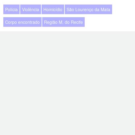
Polícia
Violência
Homicídio
São Lourenço da Mata
Corpo encontrado
Região M. do Recife