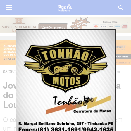
08/05/2024 às 20h45m - Atualizado em 09/05/2024 às 08h01m
Jovem é assassinado no dia
do aniversário em São
Lourenço da Mata
O corpo de Renan Lima foi encontrado em
um matagal ao lado de uma moto