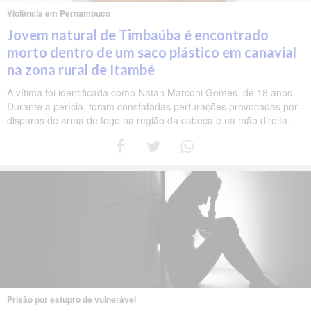
Violência em Pernambuco
Jovem natural de Timbaúba é encontrado
morto dentro de um saco plástico em canavial
na zona rural de Itambé
A vítima foi identificada como Natan Marconi Gomes, de 18 anos.
Durante a perícia, foram constatadas perfurações provocadas por
disparos de arma de fogo na região da cabeça e na mão direita.
Prisão por estupro de vulnerável