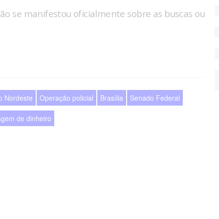
ão se manifestou oficialmente sobre as buscas ou
o Nordeste
Operação policial
Brasília
Senado Federal
gem de dinheiro