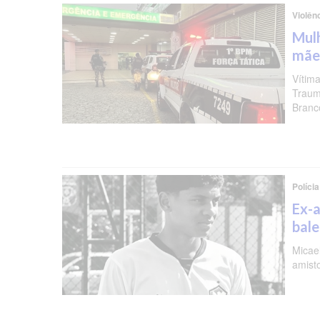
Violên
Mulh
mãe
Vítima
Traum
Branc
Polícia
Ex-a
bal
Micael
amist