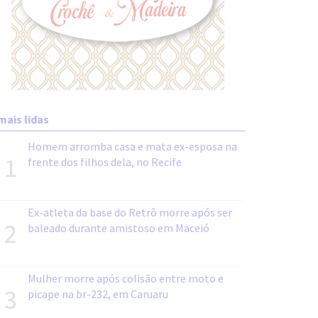
mais lidas
Homem arromba casa e mata ex-esposa na
1
frente dos filhos dela, no Recife
Ex-atleta da base do Retrô morre após ser
2
baleado durante amistoso em Maceió
Mulher morre após colisão entre moto e
3
picape na br-232, em Caruaru