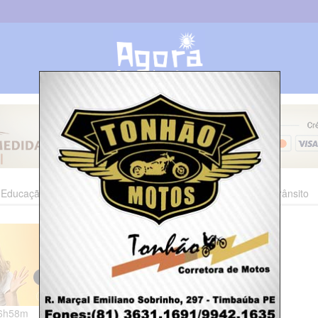
Educação
Esporte
Cultura
Polícia
Economia
Trânsito
06h58m