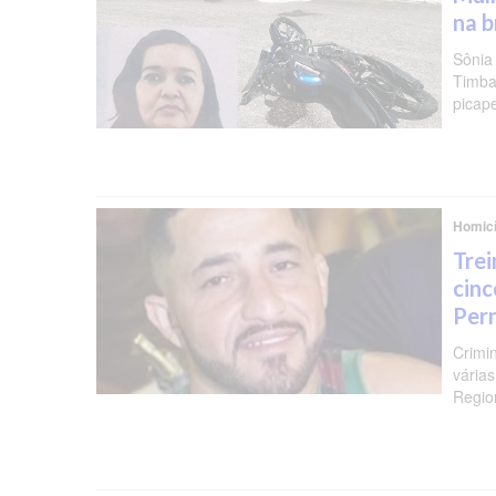
na b
Sônia
Timba
picap
Homicí
Trei
cinc
Per
Crimi
várias
Regio