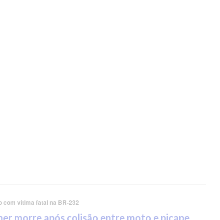
o com vítima fatal na BR-232
er morre após colisão entre moto e picape