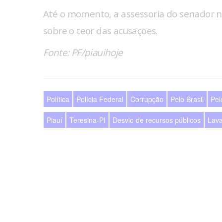
Até o momento, a assessoria do senador n
sobre o teor das acusações.
Fonte: PF/piauihoje
Política
Polícia Federal
Corrupção
Pelo Brasil
Pel
Piauí
Teresina-PI
Desvio de recursos públicos
Lava