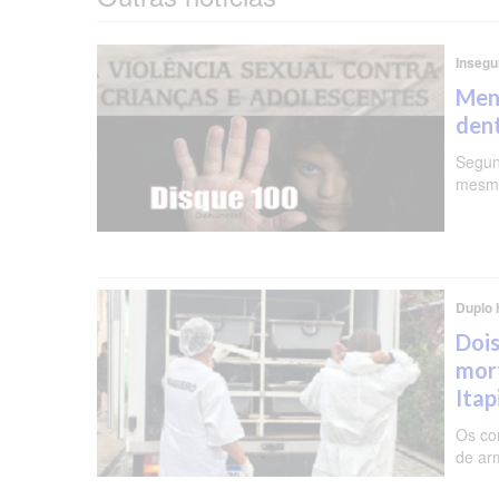
Insegu
Meni
dent
Segun
mesma
Duplo 
Dois
mor
Ita
Os co
de ar