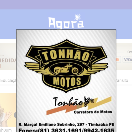
Educação
Esporte
Cultura
Polícia
Economia
Trânsito
16h09m