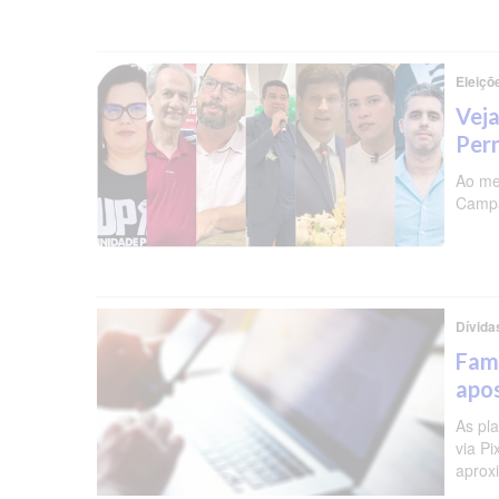
Eleiçõ
Veja
Per
Ao me
Campa
Dívida
Famí
apos
As pl
via P
aprox