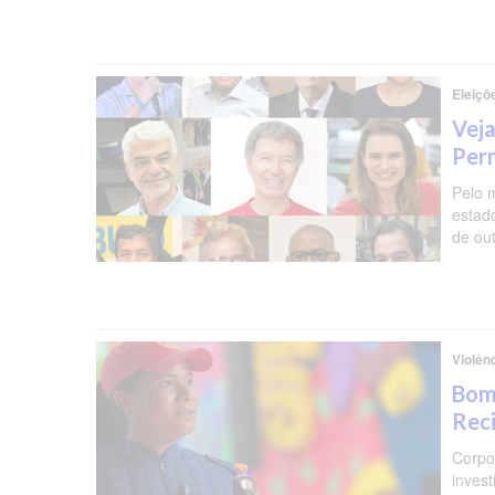
Eleiçõ
Veja
Per
Pelo 
estad
de ou
Violên
Bomb
Reci
Corpo 
invest