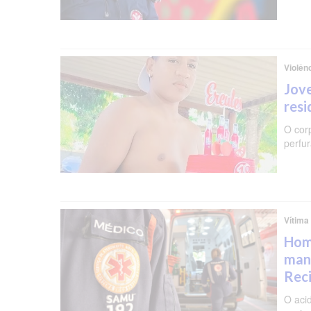
Violên
Jove
resi
O cor
perfu
Vítima
Hom
man
Rec
O aci