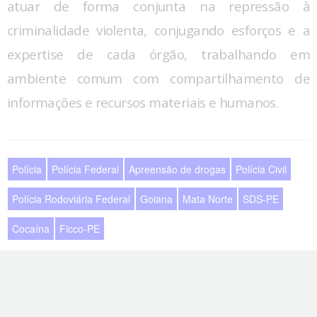
atuar de forma conjunta na repressão à
criminalidade violenta, conjugando esforços e a
expertise de cada órgão, trabalhando em
ambiente comum com compartilhamento de
informações e recursos materiais e humanos.
Polícia
Polícia Federal
Apreensão de drogas
Polícia Civil
Polícia Rodoviária Federal
Goiana
Mata Norte
SDS-PE
Cocaína
Ficco-PE