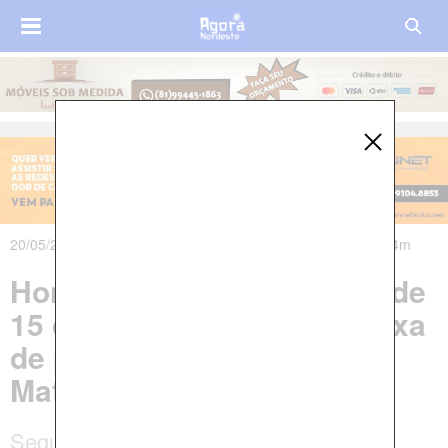
20/05/2024 às 15h03m - Atualizado em 20/05/2024 às 16h44m
Homem é preso com mais de
15 quilos de drogas em caixa
de papelão, em Goiana, na
Mata Norte
Segundo a polícia, suspeito possui