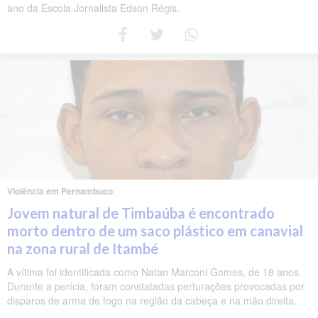
ano da Escola Jornalista Edson Régis.
Violência em Pernambuco
Jovem natural de Timbaúba é encontrado
morto dentro de um saco plástico em canavial
na zona rural de Itambé
A vítima foi identificada como Natan Marconi Gomes, de 18 anos.
Durante a perícia, foram constatadas perfurações provocadas por
disparos de arma de fogo na região da cabeça e na mão direita.