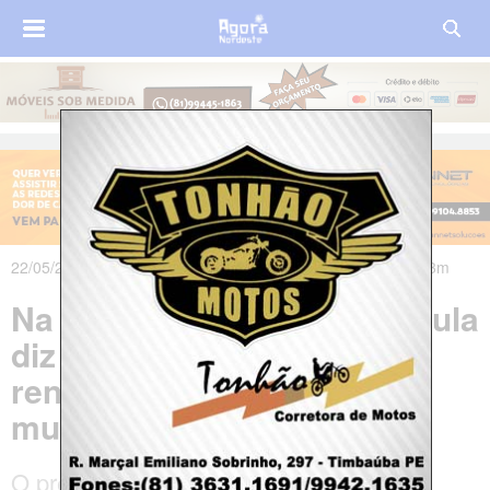
22/05/2024 às 00h36m - Atualizado em 22/05/2024 às 06h43m
Na Marcha dos Prefeitos, Lula
diz que governo vai
renegociar dívidas de
municípios
O presidente Luiz Inácio Lula da Silva