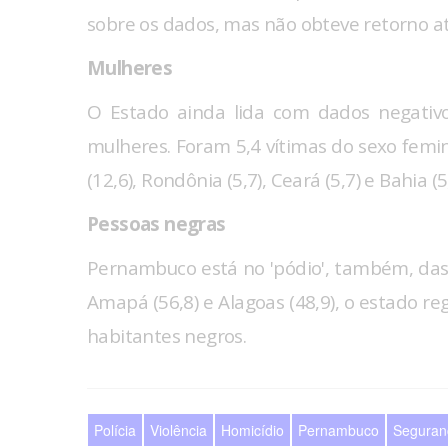
sobre os dados, mas não obteve retorno at
Mulheres
O Estado ainda lida com dados negativo
mulheres. Foram 5,4 vítimas do sexo femi
(12,6), Rondônia (5,7), Ceará (5,7) e Bahia 
Pessoas negras
Pernambuco está no 'pódio', também, das 
Amapá (56,8) e Alagoas (48,9), o estado re
habitantes negros.
Polícia
Violência
Homicídio
Pernambuco
Seguran