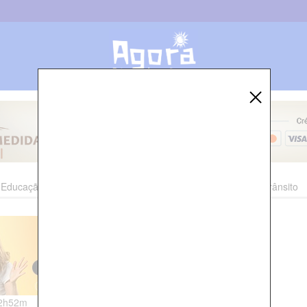
Educação
Esporte
Cultura
Polícia
Economia
Trânsito
12h52m