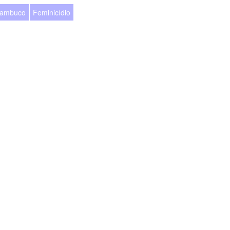
nambuco
Feminicídio