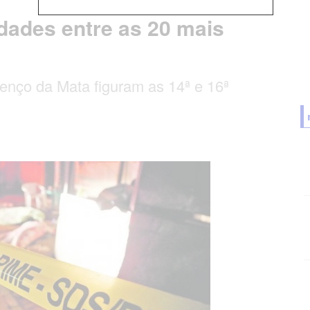
ades entre as 20 mais
enço da Mata figuram as 14ª e 16ª