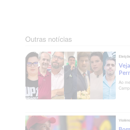
Outras notícias
Eleiçõ
Veja
Per
Ao me
Campa
Violên
Bomb