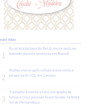
mais lidas
Ex-atleta da base do Retrô morre após ser
1
baleado durante amistoso em Maceió
Mulher morre após colisão entre moto e
2
picape na br-232, em Caruaru
Treinador é morto a tiros em quadra de
3
futsal e cinco pessoas ficam feridas na Mata
Sul de Pernambuco