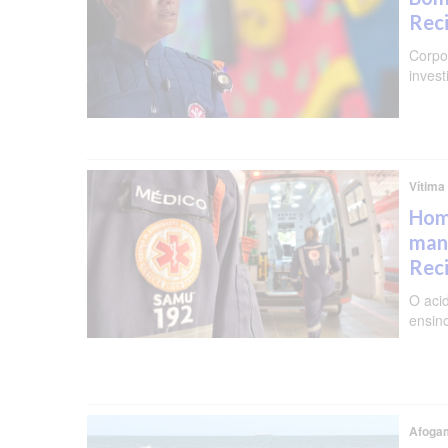
Reci
Corpo 
invest
Vítima
Hom
man
Rec
O aci
ensin
Afoga