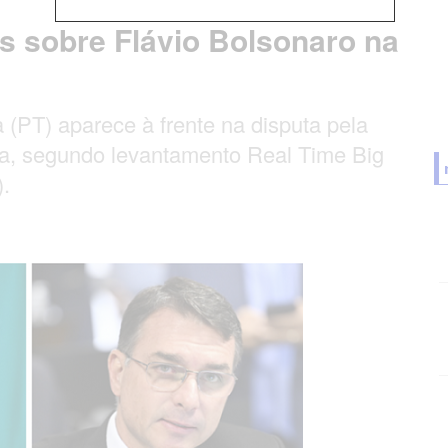
s sobre Flávio Bolsonaro na
a (PT) aparece à frente na disputa pela
íba, segundo levantamento Real Time Big
).