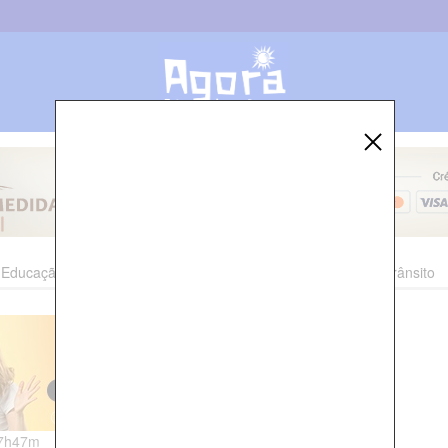
Educação
Esporte
Cultura
Polícia
Economia
Trânsito
07h47m