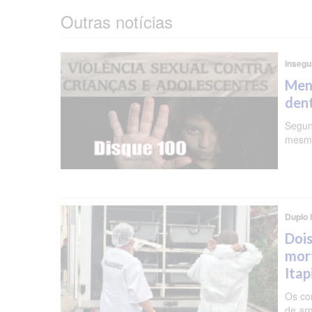
Outras notícias
Insegu
Meni
dent
Segun
mesma
Duplo 
Dois
mor
Ita
Os co
de ar