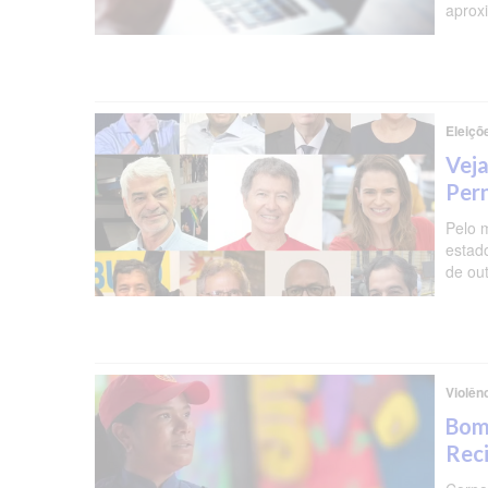
aprox
Eleiçõ
Veja
Per
Pelo 
estad
de ou
Violên
Bomb
Reci