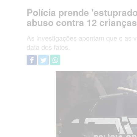
Polícia prende 'estuprado
abuso contra 12 crianças
As investigações apontam que o as ví
data dos fatos.