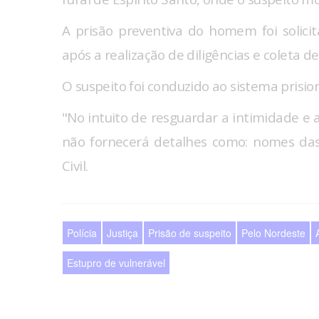
A prisão preventiva do homem foi solicita
após a realização de diligências e coleta 
O suspeito foi conduzido ao sistema prisio
"No intuito de resguardar a intimidade e a 
não fornecerá detalhes como: nomes das 
Civil.
Polícia
Justiça
Prisão de suspeito
Pelo Nordeste
Estupro de vulnerável