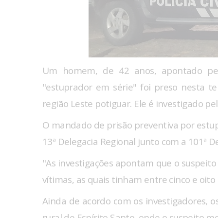
Um homem, de 42 anos, apontado pela
"estuprador em série" foi preso nesta ter
região Leste potiguar. Ele é investigado pe
O mandado de prisão preventiva por estupro
13ª Delegacia Regional junto com a 101ª De
"As investigações apontam que o suspeito
vítimas, as quais tinham entre cinco e oit
Ainda de acordo com os investigadores, 
rural de Espírito Santo, onde o suspeito m