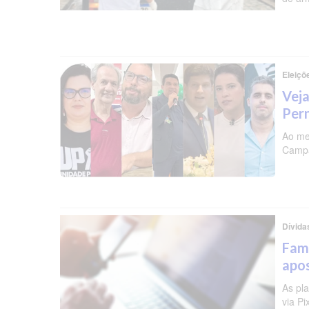
Eleiçõ
Veja
Per
Ao me
Campa
Dívida
Famí
apos
As pl
via P