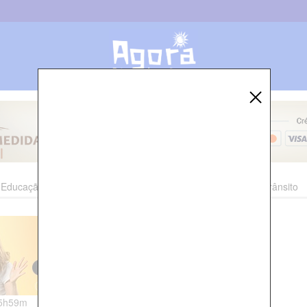
Educação
Esporte
Cultura
Polícia
Economia
Trânsito
05h59m