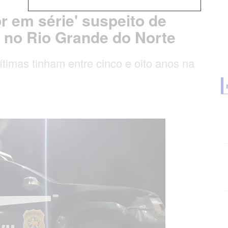
r em série' suspeito de
 no Rio Grande do Norte
timas tinham entre cinco e oito anos na