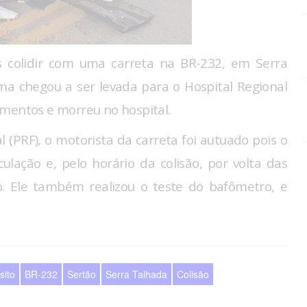
colidir com uma carreta na BR-232, em Serra
ma chegou a ser levada para o Hospital Regional
imentos e morreu no hospital.
 (PRF), o motorista da carreta foi autuado pois o
culação e, pelo horário da colisão, por volta das
o. Ele também realizou o teste do bafômetro, e
sito
BR-232
Sertão
Serra Talhada
Colisão