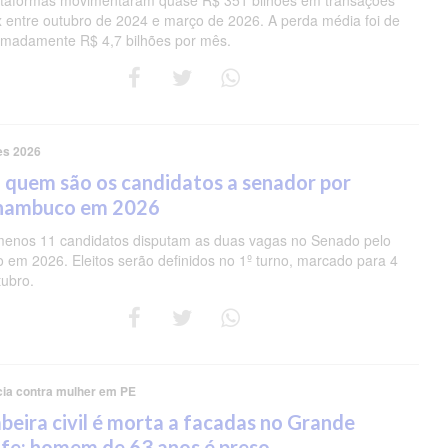
ataformas movimentaram quase R$ 351 bilhões em transações
ix entre outubro de 2024 e março de 2026. A perda média foi de
imadamente R$ 4,7 bilhões por mês.
es 2026
 quem são os candidatos a senador por
nambuco em 2026
menos 11 candidatos disputam as duas vagas no Senado pelo
o em 2026. Eleitos serão definidos no 1º turno, marcado para 4
tubro.
cia contra mulher em PE
eira civil é morta a facadas no Grande
fe; homem de 63 anos é preso