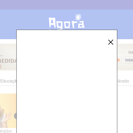
Educação
Esporte
Cultura
Polícia
Economia
Trânsito
19h43m