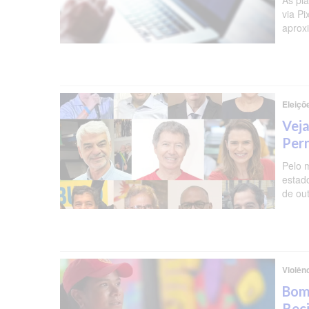
As pl
via P
aprox
Eleiçõ
Veja
Per
Pelo 
estad
de ou
Violên
Bomb
Reci