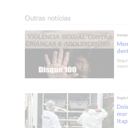
Outras notícias
Insegu
Meni
dent
Segun
mesma
Duplo 
Dois
mor
Ita