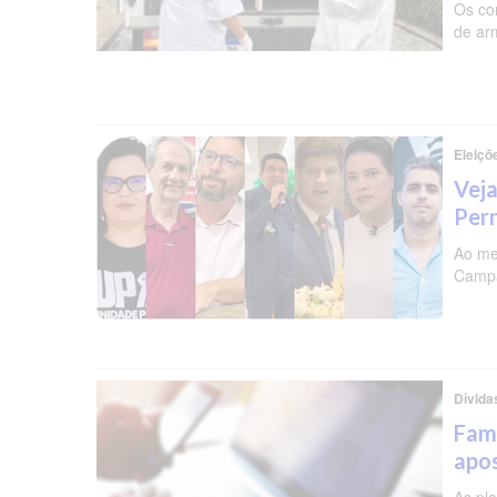
Os co
de ar
Eleiçõ
Veja
Per
Ao me
Campa
Dívida
Famí
apos