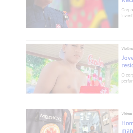
Corpo 
invest
Violên
Jove
resi
O cor
perfu
Vítima
Hom
man