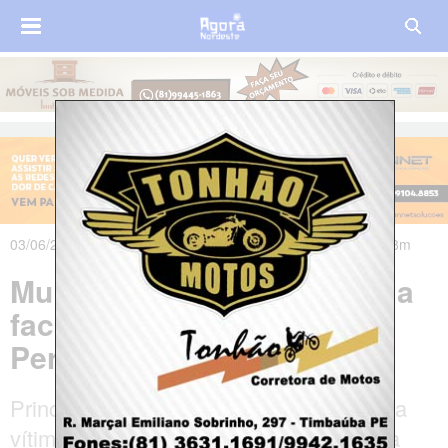
03/06/2026 às 14h44m - Atualizado em 04/06/2026 às 04h38m
Mulher de 20 anos é morta a
facadas no Sertão de
Pernambuco
Principal suspeito é o ex-companheiro da
vítima, que está foragido. Crime na zona