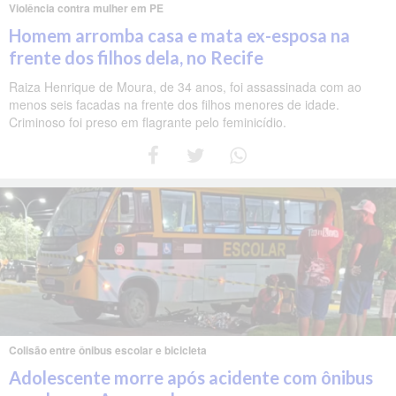
Violência contra mulher em PE
Homem arromba casa e mata ex-esposa na
frente dos filhos dela, no Recife
Raiza Henrique de Moura, de 34 anos, foi assassinada com ao
menos seis facadas na frente dos filhos menores de idade.
Criminoso foi preso em flagrante pelo feminicídio.
Colisão entre ônibus escolar e bicicleta
Adolescente morre após acidente com ônibus