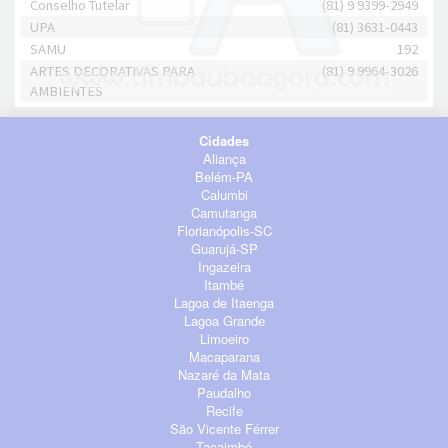
Conselho Tutelar
(81) 9 9399-2949
UPA
(81) 3631-0443
SAMU
192
ARTES DECORATIVAS PARA
(81) 9 9964-3026
AMBIENTES
Cidades
Aliança
Belém-PA
Calumbi
Camutanga
Florianópolis-SC
Guarujá-SP
Ingazeira
Itambé
Lagoa de Itaenga
Lagoa Grande
Limoeiro
Macaparana
Nazaré da Mata
Paudalho
Recife
São Vicente Férrer
Tacaimbó