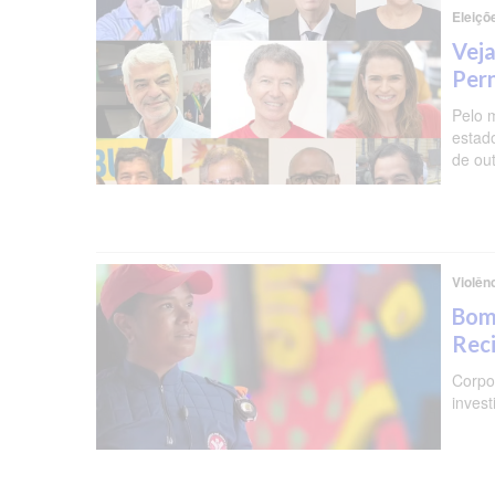
Eleiçõ
Veja
Per
Pelo 
estad
de ou
Violên
Bomb
Reci
Corpo 
invest