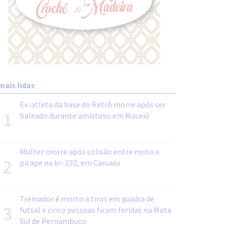
mais lidas
Ex-atleta da base do Retrô morre após ser
1
baleado durante amistoso em Maceió
Mulher morre após colisão entre moto e
2
picape na br-232, em Caruaru
Treinador é morto a tiros em quadra de
3
futsal e cinco pessoas ficam feridas na Mata
Sul de Pernambuco