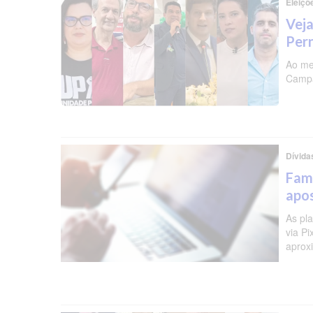
Eleiçõ
Veja
Per
Ao me
Campa
Dívida
Famí
apos
As pl
via P
aprox