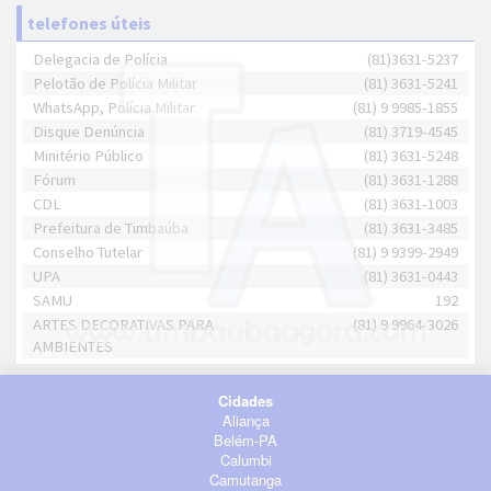
telefones úteis
Delegacia de Polícia
(81)3631-5237
Pelotão de Polícia Militar
(81) 3631-5241
WhatsApp, Polícia Militar
(81) 9 9985-1855
Disque Denúncia
(81) 3719-4545
Minitério Público
(81) 3631-5248
Fórum
(81) 3631-1288
CDL
(81) 3631-1003
Prefeitura de Timbaúba
(81) 3631-3485
Conselho Tutelar
(81) 9 9399-2949
UPA
(81) 3631-0443
SAMU
192
ARTES DECORATIVAS PARA
(81) 9 9964-3026
AMBIENTES
Cidades
Aliança
Belém-PA
Calumbi
Camutanga