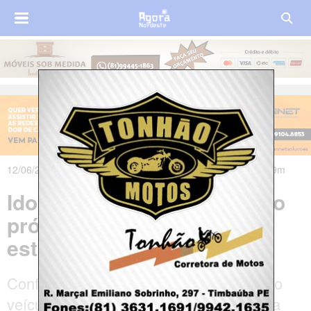
12/06/2025 às 06h46m - Atualizado em 12/06/2025 às 13h09m
Idosa morre atropelada pelo
próprio carro depois de
estacionar
Conforme o relato, a mulher, que dirigia o
veículo, desembarcou e atravessou a via