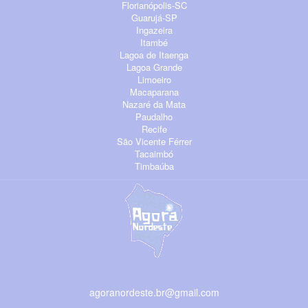
Florianópolis-SC
Guarujá-SP
Ingazeira
Itambé
Lagoa de Itaenga
Lagoa Grande
Limoeiro
Macaparana
Nazaré da Mata
Paudalho
Recife
São Vicente Férrer
Tacaimbó
Timbaúba
agoranordeste.br@gmail.com