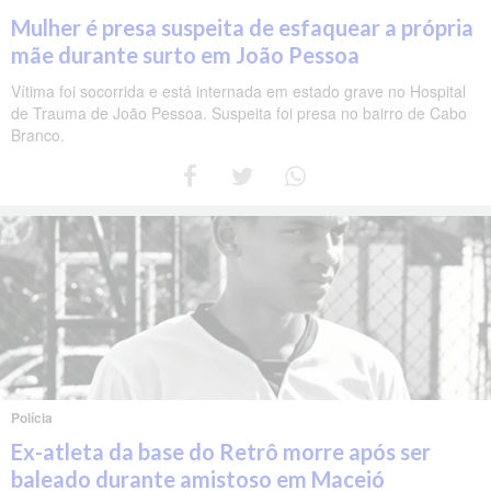
Mulher é presa suspeita de esfaquear a própria
mãe durante surto em João Pessoa
Vítima foi socorrida e está internada em estado grave no Hospital
de Trauma de João Pessoa. Suspeita foi presa no bairro de Cabo
Branco.
Polícia
Ex-atleta da base do Retrô morre após ser
baleado durante amistoso em Maceió