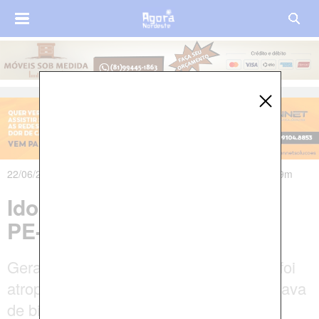
22/06/2025 às 14h51m - Atualizado em 23/06/2025 às 17h29m
Idoso morre atropelado na
PE-074, em Vicência
Geraldo Antônio de Carvalho, 73 anos, foi
atropelado por uma van enquanto trafegava
de bicicleta.