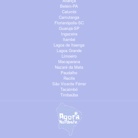
Aliança
Belém-PA
Calumbi
Camutanga
Florianópolis-SC
Guarujá-SP
Ingazeira
Itambé
Lagoa de Itaenga
Lagoa Grande
Limoeiro
Macaparana
Nazaré da Mata
Paudalho
Recife
São Vicente Férrer
Tacaimbó
Timbaúba