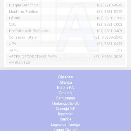
Disque Denúncia
(81) 3719-4545
Minitério Público
(81) 3631-5248
Fórum
(81) 3631-1288
CDL
(81) 3631-1003
Prefeitura de Timbaúba
(81) 3631-3485
Conselho Tutelar
(81) 9 9399-2949
UPA
(81) 3631-0443
SAMU
192
ARTES DECORATIVAS PARA
(81) 9 9964-3026
AMBIENTES
Cidades
Aliança
Belém-PA
Calumbi
Camutanga
Florianópolis-SC
Guarujá-SP
Ingazeira
Itambé
Lagoa de Itaenga
Lagoa Grande