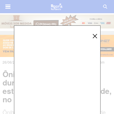
26/06/2024 às 21h49m - Atualizado em 27/06/2024 às 04h15m
Ônibus escolar pega fogo
durante transporte de
estudantes em Lagoa Grande,
no Sertão de Pernambuco
Ônibus que pegou fogo em Lagoa Grande