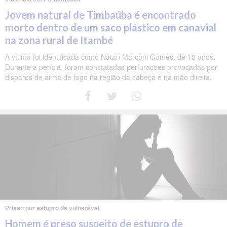
Jovem natural de Timbaúba é encontrado
morto dentro de um saco plástico em canavial
na zona rural de Itambé
A vítima foi identificada como Natan Marconi Gomes, de 18 anos.
Durante a perícia, foram constatadas perfurações provocadas por
disparos de arma de fogo na região da cabeça e na mão direita.
Prisão por estupro de vulnerável
Homem é preso suspeito de estupro de