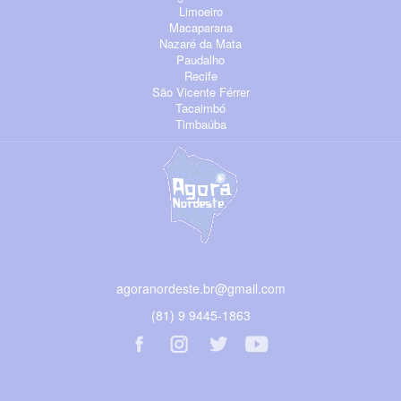
Limoeiro
Macaparana
Nazaré da Mata
Paudalho
Recife
São Vicente Férrer
Tacaimbó
Timbaúba
agoranordeste.br@gmail.com
(81) 9 9445-1863