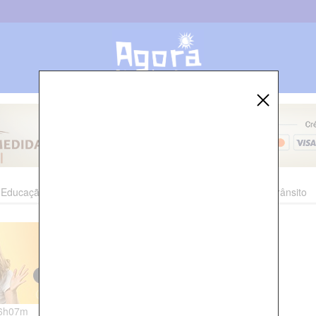
Educação
Esporte
Cultura
Polícia
Economia
Trânsito
16h07m