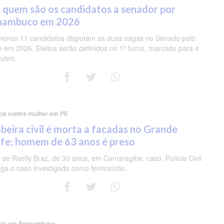
 quem são os candidatos a senador por
nambuco em 2026
menos 11 candidatos disputam as duas vagas no Senado pelo
o em 2026. Eleitos serão definidos no 1º turno, marcado para 4
tubro.
cia contra mulher em PE
eira civil é morta a facadas no Grande
fe; homem de 63 anos é preso
de Raelly Braz, de 30 anos, em Camaragibe. caso. Polícia Civil
iga o caso investigado como feminicídio.
cia em Pernambuco