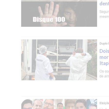
dent
Segun
mesma
Duplo 
Dois
mor
Ita
Os co
de ar
Eleiçõ