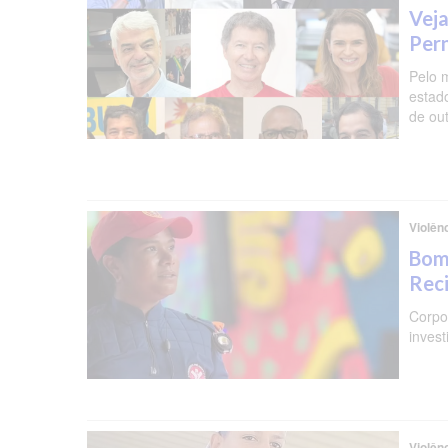
Veja
Per
Pelo 
estad
de ou
Violên
Bomb
Reci
Corpo 
invest
Violên