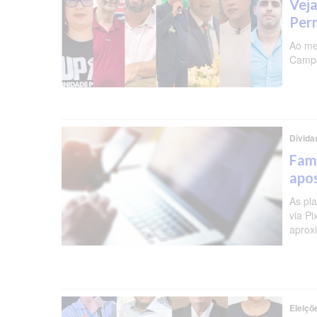
Veja
Per
Ao me
Campa
Dívida
Famí
apos
As pl
via P
aprox
Eleiçõ