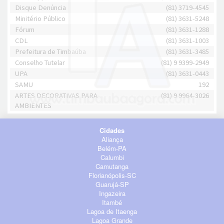
Disque Denúncia
(81) 3719-4545
Minitério Público
(81) 3631-5248
Fórum
(81) 3631-1288
CDL
(81) 3631-1003
Prefeitura de Timbaúba
(81) 3631-3485
Conselho Tutelar
(81) 9 9399-2949
UPA
(81) 3631-0443
SAMU
192
ARTES DECORATIVAS PARA
(81) 9 9964-3026
AMBIENTES
Cidades
Aliança
Belém-PA
Calumbi
Camutanga
Florianópolis-SC
Guarujá-SP
Ingazeira
Itambé
Lagoa de Itaenga
Lagoa Grande