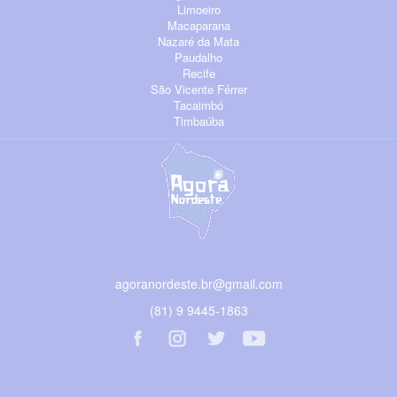
Limoeiro
Macaparana
Nazaré da Mata
Paudalho
Recife
São Vicente Férrer
Tacaimbó
Timbaúba
agoranordeste.br@gmail.com
(81) 9 9445-1863