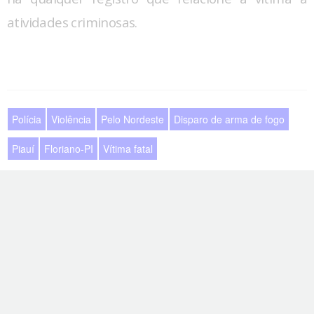
atividades criminosas.
Polícia
Violência
Pelo Nordeste
Disparo de arma de fogo
Piauí
Floriano-PI
Vítima fatal