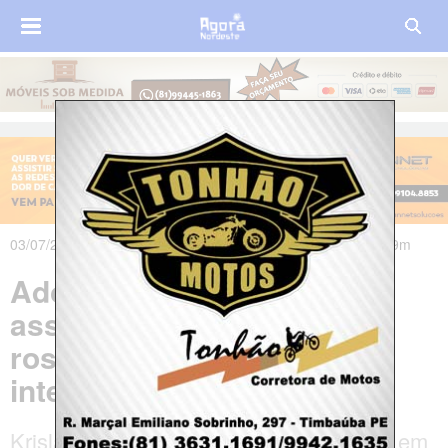
03/07/2025 às 07h30m - Atualizado em 03/07/2025 às 07h49m
Adolescente de 17 anos é
assassinada com tiro no
rosto em lanchonete no
interior do Piauí
Krislânia Bispo Pereira, foi assassinada em