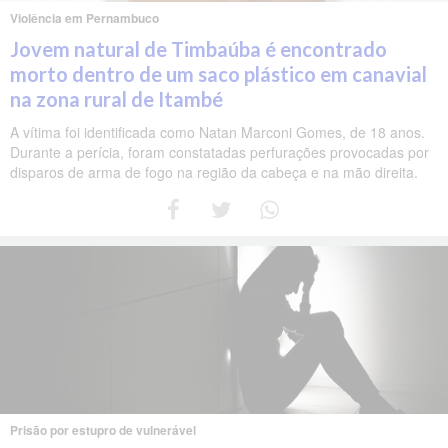
Violência em Pernambuco
Jovem natural de Timbaúba é encontrado
morto dentro de um saco plástico em canavial
na zona rural de Itambé
A vítima foi identificada como Natan Marconi Gomes, de 18 anos.
Durante a perícia, foram constatadas perfurações provocadas por
disparos de arma de fogo na região da cabeça e na mão direita.
Prisão por estupro de vulnerável