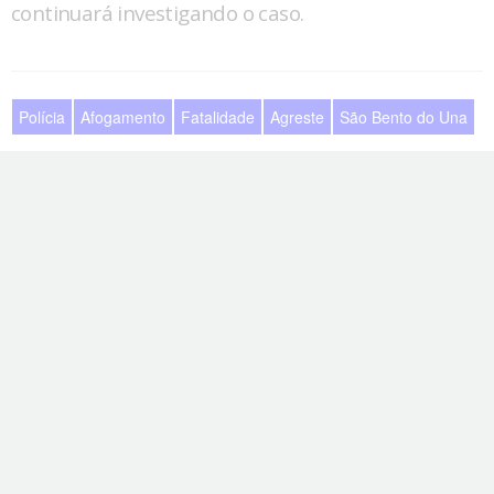
continuará investigando o caso.
Polícia
Afogamento
Fatalidade
Agreste
São Bento do Una