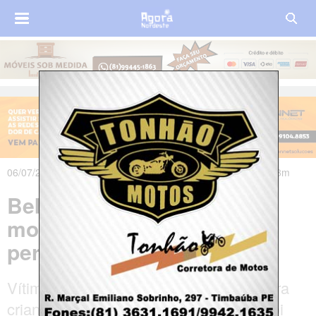
06/07/2021 às 22h54m - Atualizado em 07/07/2021 às 00h43m
Bebê de 1 ano e 7 meses
morre afogado no Agreste
pernambucano
Vítima estava brincando na casa de outra
criança quando saiu do local e depois foi