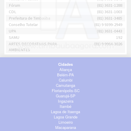
Fórum
(81) 3631-1288
CDL
(81) 3631-1003
Prefeitura de Timbaúba
(81) 3631-3485
Conselho Tutelar
(81) 9 9399-2949
UPA
(81) 3631-0443
SAMU
192
ARTES DECORATIVAS PARA
(81) 9 9964-3026
AMBIENTES
Cidades
Aliança
Belém-PA
Calumbi
Camutanga
Florianópolis-SC
Guarujá-SP
Ingazeira
Itambé
Lagoa de Itaenga
Lagoa Grande
Limoeiro
Macaparana