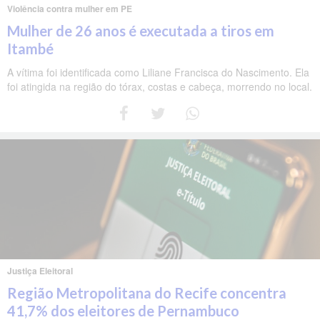
Violência contra mulher em PE
Mulher de 26 anos é executada a tiros em
Itambé
A vítima foi identificada como Liliane Francisca do Nascimento. Ela
foi atingida na região do tórax, costas e cabeça, morrendo no local.
Justiça Eleitoral
Região Metropolitana do Recife concentra
41,7% dos eleitores de Pernambuco