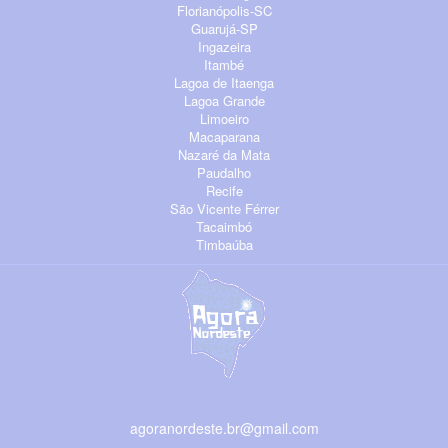
Florianópolis-SC
Guarujá-SP
Ingazeira
Itambé
Lagoa de Itaenga
Lagoa Grande
Limoeiro
Macaparana
Nazaré da Mata
Paudalho
Recife
São Vicente Férrer
Tacaimbó
Timbaúba
agoranordeste.br@gmail.com