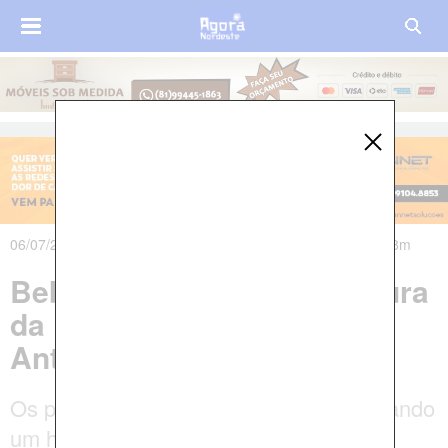
06/07/2021 às 22h50m - Atualizado em 07/07/2021 às 00h48m
Bebê nasce dentro de viatura
da PM em Vitória de Santo
Antão
Os policiais realizavam um bloqueio quando
um homem se aproximou pedindo ajuda