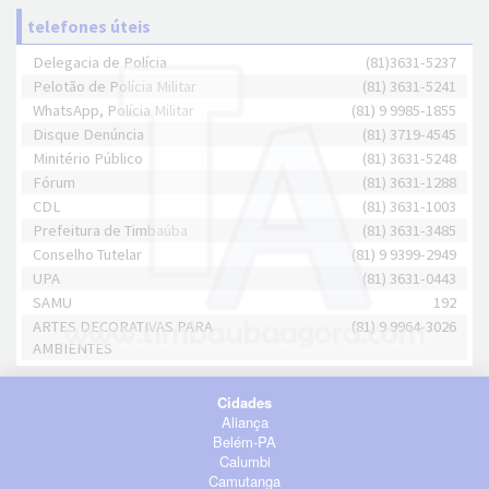
telefones úteis
Delegacia de Polícia
(81)3631-5237
Pelotão de Polícia Militar
(81) 3631-5241
WhatsApp, Polícia Militar
(81) 9 9985-1855
Disque Denúncia
(81) 3719-4545
Minitério Público
(81) 3631-5248
Fórum
(81) 3631-1288
CDL
(81) 3631-1003
Prefeitura de Timbaúba
(81) 3631-3485
Conselho Tutelar
(81) 9 9399-2949
UPA
(81) 3631-0443
SAMU
192
ARTES DECORATIVAS PARA
(81) 9 9964-3026
AMBIENTES
Cidades
Aliança
Belém-PA
Calumbi
Camutanga