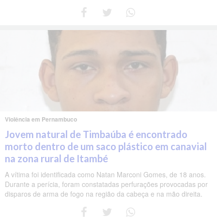
Violência em Pernambuco
Jovem natural de Timbaúba é encontrado
morto dentro de um saco plástico em canavial
na zona rural de Itambé
A vítima foi identificada como Natan Marconi Gomes, de 18 anos.
Durante a perícia, foram constatadas perfurações provocadas por
disparos de arma de fogo na região da cabeça e na mão direita.