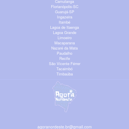
Camutanga
Florianópolis-SC
Guarujá-SP
Ingazeira
Itambé
Lagoa de Itaenga
Lagoa Grande
Limoeiro
Macaparana
Nazaré da Mata
Paudalho
Recife
São Vicente Férrer
Tacaimbó
Timbaúba
agoranordeste.br@gmail.com