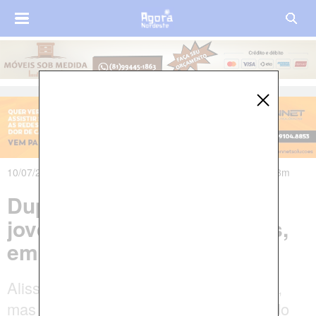
10/07/2025 às 07h46m - Atualizado em 10/07/2025 às 13h13m
Dupla invade casa e mata
jovem com mais de 20 tiros,
em João Pessoa
Alisson morava no Bairro das Indústrias,
mas estava na casa de familiares quando