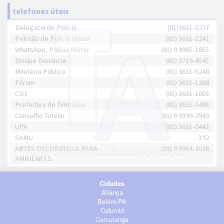
telefones úteis
Delegacia de Polícia
(81)3631-5237
Pelotão de Polícia Militar
(81) 3631-5241
WhatsApp, Polícia Militar
(81) 9 9985-1855
Disque Denúncia
(81) 3719-4545
Minitério Público
(81) 3631-5248
Fórum
(81) 3631-1288
CDL
(81) 3631-1003
Prefeitura de Timbaúba
(81) 3631-3485
Conselho Tutelar
(81) 9 9399-2949
UPA
(81) 3631-0443
SAMU
192
ARTES DECORATIVAS PARA
(81) 9 9964-3026
AMBIENTES
Cidades
Aliança
Belém-PA
Calumbi
Camutanga