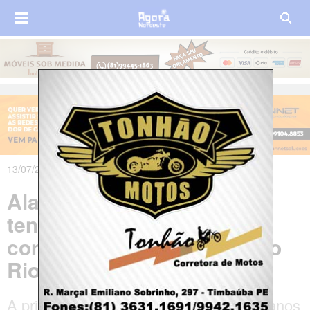
13/07/2021 às 04h54m
Alagoano é preso por
tentativa de fraude no
concurso da Polícia Civil do
Rio Grande do Norte
A prisão do candidato alagoano, de 41 anos