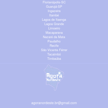
Florianópolis-SC
Guarujá-SP
Ingazeira
Itambé
Lagoa de Itaenga
Lagoa Grande
Limoeiro
Macaparana
Nazaré da Mata
Paudalho
Recife
São Vicente Férrer
Tacaimbó
Timbaúba
agoranordeste.br@gmail.com